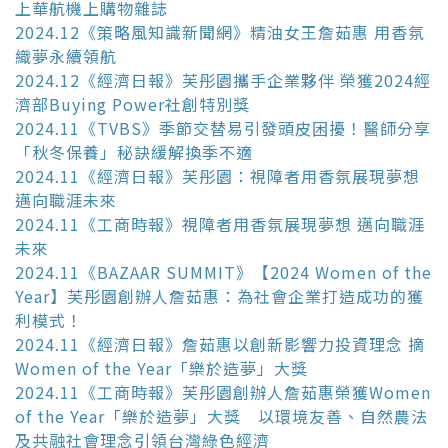
上華航機上購物雜誌
2024.12《策略風知識新聞網》精油女王詹茹惠 用香氛
織夢永續領航
2024.12《經濟日報》芙彤園攜手企業夥伴 榮獲2024經
濟部Buying Power社創特別獎
2024.11《TVBS》季節交替易引發頭皮困擾！醫師分享
「秋冬保養」秘訣緩解換季不適
2024.11《經濟日報》芙彤園：視障者用香氛展現夢想
邁向職涯未來
2024.11《工商時報》視障者用香氛展現夢想 邁向職涯
未來
2024.11《BAZAAR SUMMIT》【2024 Women of the
Year】芙彤園創辦人詹茹惠：為社會企業打造成功的獲
利模式！
2024.11《經濟日報》詹茹惠以創新影響力投資理念 摘
Women of the Year「樂於造夢」大獎
2024.11《工商時報》芙彤園創辦人詹茹惠榮獲Women
of the Year「樂於造夢」大獎 以環境友善、自然農法
及共融社會理念引領台灣綠色經濟