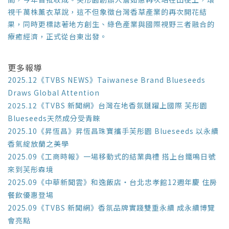
視千萬株薰衣草說，這不但象徵台灣香草產業的再次開花結
果，同時更標誌著地方創生、綠色產業與國際視野三者融合的
療癒經濟，正式從台東出發。
更多報導
2025.12《TVBS NEWS》Taiwanese Brand Blueseeds
Draws Global Attention
2025.12《TVBS 新聞網》台灣在地香氛鏈躍上國際 芙彤園
Blueseeds天然成分受青睞
2025.10《昇恆昌》昇恆昌珠寶攜手芙彤園 Blueseeds 以永續
香氣綻放蘭之美學
2025.09《工商時報》一場移動式的結業典禮 搭上台鐵鳴日號
來到芙彤森境
2025.09《中華新聞雲》和逸飯店‧台北忠孝館12週年慶 住房
餐飲優惠登場
2025.09《TVBS 新聞網》香氛品牌實踐雙重永續 成永續博覽
會亮點