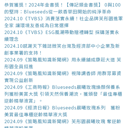
恭賀獲獎！2024年金書獎！【傳記類金書獎】 0與100
的堅持：Blueseeds從一畝香草田開始的純淨革命
2024.10《TVBS》消費落實永續！社企品牌芙彤園進軍
全家 讓環境友善成為日常選擇
2024.10《TVBS》ESG風潮帶動贈禮轉型 採購落實永
續理念
2024.10感謝天下雜誌微笑台灣及經濟部中小企業及新
創事業署的支持！
2024.09《策略風知識新聞網》用永續舖成康莊大道 芙
彤園全員挺進
2024.09《策略風知識新聞網》視障調香師 用群眾募資
實現公益創新
2024.09《工商時報》Blueseeds晨曦玫瑰煥顏保養系
列獲粉美賞大獎 引領天然保養潮流，獲頒發「最佳專櫃
逆齡精華液賞」。
2024.09《經濟日報》Blueseeds晨曦玫瑰系列 獲粉
美賞最佳專櫃逆齡精華液大獎
2024.09《策略風知識新聞網》芙彤園晨曦玫瑰 奪逆齡
精華液粉美賞