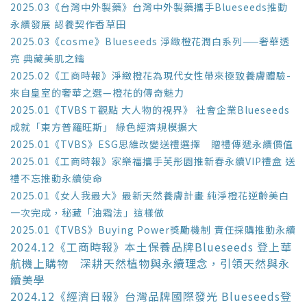
2025.03《台灣中外製藥》台灣中外製藥攜手Blueseeds推動
永續發展 認養契作香草田
2025.03《cosme》Blueseeds 淨緻橙花潤白系列——奢華透
亮 典藏美肌之鑰
2025.02《工商時報》淨緻橙花為現代女性帶來極致養膚體驗-
來自皇室的奢華之選—橙花的傳奇魅力
2025.01《TVBSＴ觀點 大人物的視界》 社會企業Blueseeds
成就「東方普羅旺斯」 綠色經濟規模擴大
2025.01《TVBS》ESG思維改變送禮選擇 贈禮傳遞永續價值
2025.01《工商時報》家樂福攜手芙彤園推新春永續VIP禮盒 送
禮不忘推動永續使命
2025.01《女人我最大》最新天然養膚計畫 純淨橙花逆齡美白
一次完成，秘藏「油霜法」這樣做
2025.01《TVBS》Buying Power獎勵機制 責任採購推動永續
2024.12《工商時報》本土保養品牌Blueseeds 登上華
航機上購物 深耕天然植物與永續理念，引領天然與永
續美學
2024.12《經濟日報》台灣品牌國際發光 Blueseeds登