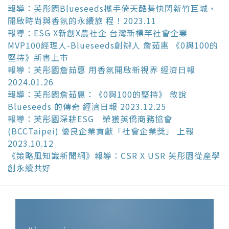
報導：芙彤園Blueseeds攜手倚天酷碁快閃新竹巨城，
開啟時尚與香氛的永續旅 程！2023.11
報導：ESG X新創X農社企 台灣新標竿社會企業
MVP100經理人-Blueseeds創辦人 詹茹惠 《0與100的
堅持》新書上市
報導：芙彤園詹茹惠 用香氛開啟新視界 經濟日報
2024.01.26
報導：芙彤園詹茹惠：《0與100的堅持》 敘說
Blueseeds 的傳奇 經濟日報 2023.12.25
報導：芙彤園深耕ESG 榮獲英僑商務協會
(BCCTaipei) 優良企業貢獻「社會企業獎」 上報
2023.10.12
《策略風知識新聞網》報導：CSR X USR 芙彤園從產學
創永續共好