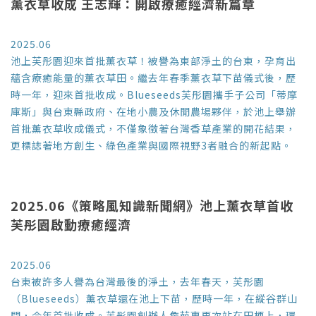
薰衣草收成 王志輝：開啟療癒經濟新篇章
2025.06
池上芙彤園迎來首批薰衣草！被譽為東部淨土的台東，孕育出
蘊含療癒能量的薰衣草田。繼去年春季薰衣草下苗儀式後，歷
時一年，迎來首批收成。Blueseeds芙彤園攜手子公司「蒂摩
庫斯」與台東縣政府、在地小農及休閒農場夥伴，於池上舉辦
首批薰衣草收成儀式，不僅象徵著台灣香草產業的開花結果，
更標誌著地方創生、綠色產業與國際視野3者融合的新起點。
2025.06《策略風知識新聞網》池上薰衣草首收
芙彤園啟動療癒經濟
2025.06
台東被許多人譽為台灣最後的淨土，去年春天，芙彤園
（Blueseeds）薰衣草還在池上下苗，歷時一年，在縱谷群山
間，今年首批收成。芙彤園創辦人詹茹惠再次站在田梗上，環