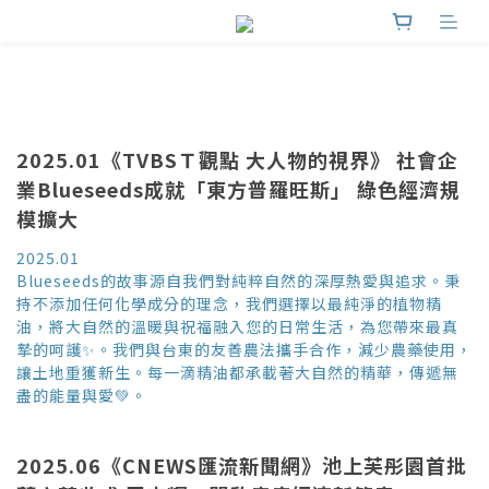
2025.01《TVBSＴ觀點 大人物的視界》 社會企
業Blueseeds成就「東方普羅旺斯」 綠色經濟規
模擴大
2025.01
Blueseeds的故事源自我們對純粹自然的深厚熱愛與追求。秉
持不添加任何化學成分的理念，我們選擇以最純淨的植物精
油，將大自然的溫暖與祝福融入您的日常生活，為您帶來最真
摯的呵護✨。我們與台東的友善農法攜手合作，減少農藥使用，
讓土地重獲新生。每一滴精油都承載著大自然的精華，傳遞無
盡的能量與愛💚。
2025.06《CNEWS匯流新聞網》池上芙彤園首批