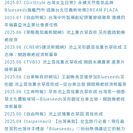
2025.07《GirlStyle 台灣女生日常》永續天然香氛品牌
Blueseeds旗艦門市 插旗台北信義新地標DREAM PLAZA
2025.07《自由時報》台灣中外製藥創紀錄獲銀級徽章 連續四
年稱霸亞洲企業社會責任獎
2025.06《策略風知識新聞網》池上薰衣草首收 芙彤園啟動療
癒經濟
2025.06《CNEWS匯流新聞網》池上芙彤園首批薰衣草收成 王
志輝：開啟療癒經濟新篇章
2025.06《TVBS》池上首批薰衣草收成 開啟永續農業.產業升
級新篇章
2025.06《台東縣政府網站》王副縣長受邀參加Blueseeds芙
彤園 池上首批薰衣草首收成—從台東出發 開啟療癒經濟新篇章
2025.06《工商時報》孕育池上首批薰衣草收成 台灣第一個香
草文化體驗場域—Blueseeds芙彤園從台東出發，開啟療癒經
濟新篇章
2025.06《自由時報》池上試種薰衣草田 首批收成
2025.04《taipeinavi》【台灣美妝】女生旅行必看！現在最
想買的台灣伴手禮是「Blueseeds」♡粉絲熱情講述它的魅力