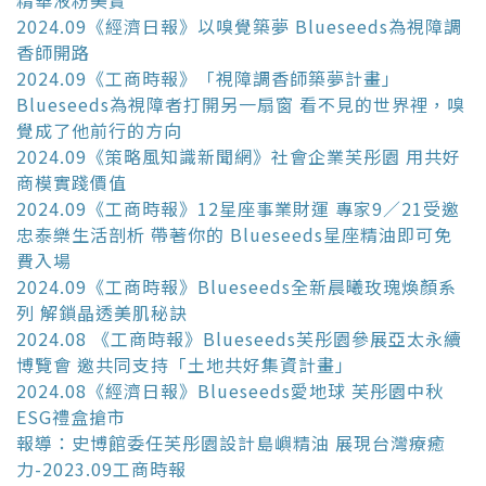
2024.09《經濟日報》以嗅覺築夢 Blueseeds為視障調
香師開路
2024.09《工商時報》「視障調香師築夢計畫」
Blueseeds為視障者打開另一扇窗 看不見的世界裡，嗅
覺成了他前行的方向
2024.09《策略風知識新聞網》社會企業芙彤園 用共好
商模實踐價值
2024.09《工商時報》12星座事業財運 專家9／21受邀
忠泰樂生活剖析 帶著你的 Blueseeds星座精油即可免
費入場
2024.09《工商時報》Blueseeds全新晨曦玫瑰煥顏系
列 解鎖晶透美肌秘訣
2024.08 《工商時報》Blueseeds芙彤園參展亞太永續
博覽會 邀共同支持「土地共好集資計畫」
2024.08《經濟日報》Blueseeds愛地球 芙彤園中秋
ESG禮盒搶市
報導：史博館委任芙彤園設計島嶼精油 展現台灣療癒
力-2023.09工商時報