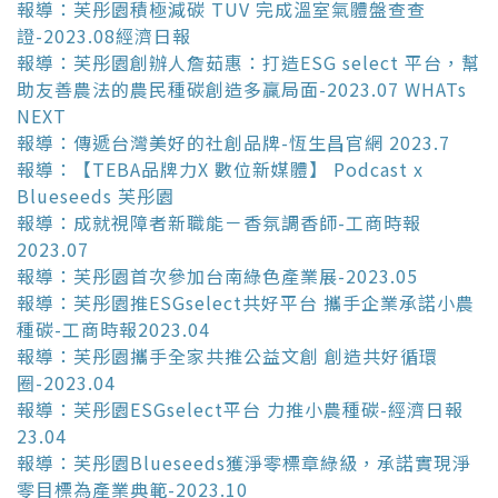
報導：芙彤園積極減碳 TUV 完成溫室氣體盤查查
證-2023.08經濟日報
報導：芙彤園創辦人詹茹惠：打造ESG select 平台，幫
助友善農法的農民種碳創造多贏局面-2023.07 WHATs
NEXT
報導：傳遞台灣美好的社創品牌-恆生昌官網 2023.7
報導：【TEBA品牌力X 數位新媒體】 Podcast x
Blueseeds 芙彤園
報導：成就視障者新職能－香氛調香師-工商時報
2023.07
報導：芙彤園首次參加台南綠色產業展-2023.05
報導：芙彤園推ESGselect共好平台 攜手企業承諾小農
種碳-工商時報2023.04
報導：芙彤園攜手全家共推公益文創 創造共好循環
圈-2023.04
報導：芙彤園ESGselect平台 力推小農種碳-經濟日報
23.04
報導：芙彤園Blueseeds獲淨零標章綠級，承諾實現淨
零目標為產業典範-2023.10