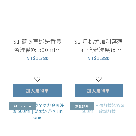
S1 薰衣草迷迭香豐
S2 月桃尤加利葉薄
盈洗髮露 500ml｜
荷強健洗髮露
中乾性適用
500ml ｜中油性適
NT$1,380
NT$1,380
用
加入購物車
加入購物車
All in one
放鬆舒緩