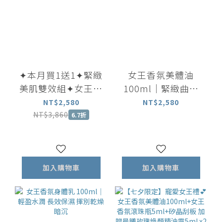
✦本月買1送1✦緊緻
女王香氛美體油
美肌雙效組✦女王香
100ml｜緊緻曲線
氛美體油100ml 贈
放鬆身心 穴道按摩
NT$2,580
NT$2,580
美體乳100ml
首選
NT$3,860
6.7折
加入購物車
加入購物車