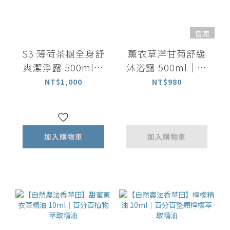
售完
S3 薄荷茶樹全身舒
薰衣草洋甘菊舒緩
爽潔淨露 500ml｜
沐浴露 500ml｜放
洗髮沐浴 All in one
鬆舒緩
NT$1,000
NT$980
加入購物車
加入購物車