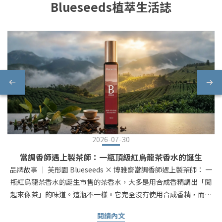
Blueseeds植萃生活誌
2026-07-30
當調香師遇上製茶師：一瓶頂級紅烏龍茶香水的誕生
品牌故事 ｜ 芙彤園 Blueseeds × 博雅齋當調香師遇上製茶師： 一
瓶紅烏龍茶香水的誕生市售的茶香水，大多是用合成香精調出「聞
起來像茶」的味道。這瓶不一樣。它完全沒有使用合成香精，而是
直接把頂級茶葉還原成天然的茶香 —— 茶香高度還原，不需要大費
閱讀內文
周章燒水泡茶，就能把醇厚的茶香帶在身邊。真正把台東鹿野那片