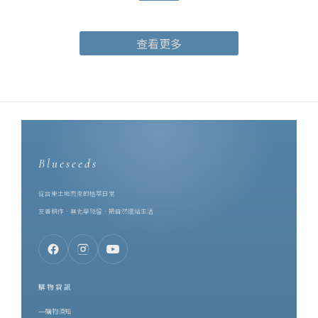
茶園的風土：山嵐、日照、焙火、回甘，收進一只 10ml 的瓶子裡。
合作的起點，是同樣的堅持。芙彤園創辦人兼執行長詹茹惠
查看更多
（Stephanie），科技業出身，卻在 2016 年轉身投入香草產業，遠
赴歐洲學習並取得英國調香師資格。她把香草田扎在台東，一路做
到自然農法契作、精油萃取、調香研發的一條龍。也是她，親手把
調香這件事教給了一誠 —— 她是一誠的啟蒙老師。而在同一片土地
上，博雅齋深耕紅烏龍近四十年。一個專注於香草種植與精油調
香，一個專注於種茶與製茶，兩個品牌的原料都長在台東的土地
上。對土地的態度既然一致，剩下的就是把兩種手藝放在一起 ——
Blueseeds
Stephanie 促成了這次合作，雙品牌首度攜手，將台灣頂級的鹿野
紅烏龍茶葉，製作成香水。一、為什麼是紅烏龍？先認識這支台灣
從台東土地而來的植萃日常
特色茶要理解這瓶紅烏龍茶香水，得先理解紅烏龍。紅烏龍是誕生
友善耕作．無化學殘留．把自然還給生活
於台東鹿野的台灣特色茶，作法上結合了烏龍茶的工藝與較高的發
酵程度，再經中度焙火。因此它同時擁有兩種性格：烏龍的花香底
蘊，與紅茶般的醇厚甘甜。茶湯呈琥珀橙紅，像典藏過的白蘭地。
而它最珍貴的東西，來自一隻蟲。當小綠葉蟬啜飲茶樹嫩葉，茶樹
購物資訊
會啟動防禦機制、改變自身的化學組成，意外生成一種無法人工複
購物須知
製的天然蜜香。這份蜜韻不是加工添加，而是茶樹與昆蟲、與整座