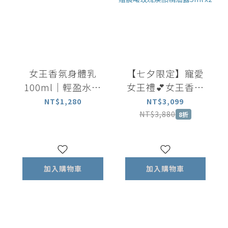
女王香氛身體乳
【七夕限定】寵愛
100ml｜輕盈水潤
女王禮💕女王香氛
長效保濕 揮別乾燥
美體油100ml+女王
NT$1,280
NT$3,099
暗沉
香氛滾珠瓶5ml+矽
NT$3,880
8折
晶刮板 加贈晨曦玫
瑰煥顏精油露5ml
x2
加入購物車
加入購物車