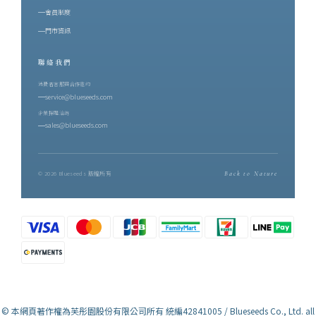
山共同協作的結果 —— 有蟲害的年份才有蜜香，蜜香因此稀少。這
會員制度
正是後來香水裡那股甜的來源。二、製茶師的四十年：吳秋伶與博
門市資訊
雅齋在鹿野，博雅齋的名字幾乎與紅烏龍畫上等號。創辦人吳秋伶
聯絡我們
是從嘉義嫁到台東的媳婦，卻一手把博雅齋種成鹿野最具代表性的
紅烏龍茶園。踏入茶界近四十年，她始終親力親為每一道焙茶工
消費者客服與合作邀約
service@blueseeds.com
序，並期許自己不只是茶農，而是一位讀懂茶與土地關係的「識茶
企業採購洽詢
師」。博雅齋的茶園位在三面環山、一面環河之處，經年山嵐與朝
sales@blueseeds.com
霧繚繞，以鹿野溪的純淨之水灌溉，採「與草共生」農法栽培。她
的標準嚴格到有些固執：在十六甲茶園裡逐批精挑分級，能入她眼
裡的頂級好茶，往往只有十分之一。每一泡茶在裝袋之前，她都會
© 2026 Blueseeds 版權所有
Back to Nature
親自試喝 —— 香到位了嗎？水到位了嗎？焙火恰到好處嗎？只要一
點不對，她寧願不出貨。這份龜毛，換來世界級的肯定：博雅齋紅
烏龍連續七年榮獲比利時 iTQi 最高殊榮三星獎，並獲頒企業終身成
就「鑽石獎」，是全球第一個以紅烏龍茶獲獎、並蟬聯最多年的品
牌。而這次用於調香的，是博雅齋最高階的頂級紅烏龍 —— 成茶產
量約每公頃 100 台斤。產量越少，風味層次越顯珍貴。三、調香師
的視界：以嗅覺，突破視覺另一位職人，是芙彤園 Me Lab 首位視障
© 本網頁著作權為芙彤園股份有限公司所有 統編42841005 / Blueseeds Co., Ltd. all
國際調香師陳一誠。他曾是視障按摩師，也是專業舞者。接觸調香