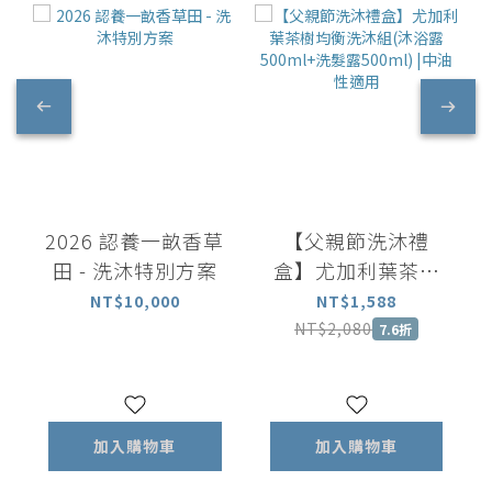
2026 認養一畝香草
【父親節洗沐禮
田 - 洗沐特別方案
盒】尤加利葉茶樹
均衡洗沐組(沐浴露
NT$10,000
NT$1,588
500ml+洗髮露
NT$2,080
7.6折
500ml) |中油性適
用
加入購物車
加入購物車