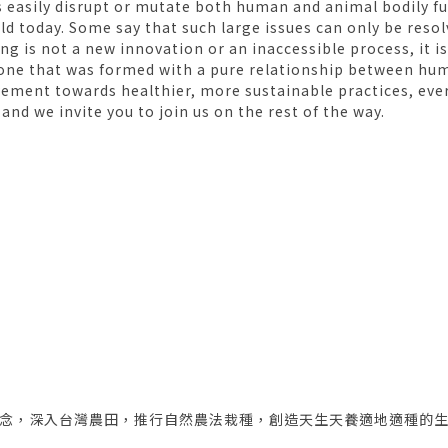
 easily disrupt or mutate both human and animal bodily fu
ld today. Some say that such large issues can only be reso
ing is not a new innovation or an inaccessible process, it i
, one that was formed with a pure relationship between hu
ment towards healthier, more sustainable practices, every
, and we invite you to join us on the rest of the way.
念，深入台灣農田，推行自然農法栽種，創造天生天養適地適種的