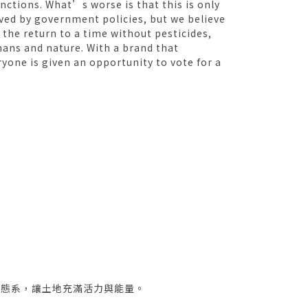
nctions. What’s worse is that this is only
lved by government policies, but we believe
s the return to a time without pesticides,
mans and nature. With a brand that
one is given an opportunity to vote for a
生態系，讓土地充滿活力與能量。