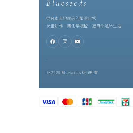
Blueseeds
從台東土地而來的植萃日常
友善耕作．無化學殘留．把自然還給生活
© 2026 Blueseeds 版權所有