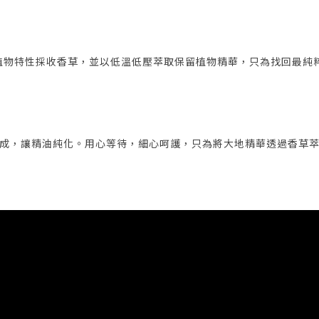
律，循植物特性採收香草，並以低溫低壓萃取保留植物精華，只為找回最純
成，讓精油純化。用心等待，細心呵護，只為將大地精華透過香草