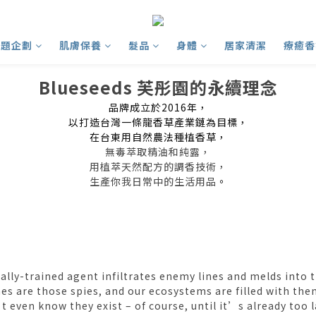
主題企劃
肌膚保養
髮品
身體
居家清潔
療癒香
Blueseeds 芙彤園的永續理念
品牌成立於2016年，
以打造台灣一條龍香草產業鏈為目標，
在台東用自然農法種植香草，
無毒萃取精油和純露，
用植萃天然配方的調香技術，
生產你我日常中的生活用品
。
ally-trained agent infiltrates enemy lines and melds into t
 are those spies, and our ecosystems are filled with them
t even know they exist – of course, until it’s already to