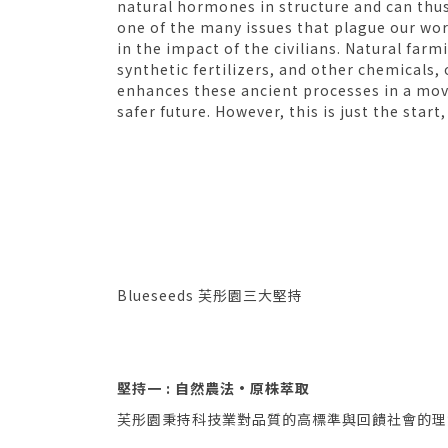
natural hormones in structure and can thus
one of the many issues that plague our wor
in the impact of the civilians. Natural farm
synthetic fertilizers, and other chemicals
enhances these ancient processes in a move
safer future. However, this is just the start
Blueseeds 芙彤園三大堅持
堅持一 : 自然農法·原株萃取
芙彤園秉持科技業對品質的高標準與回饋社會的理