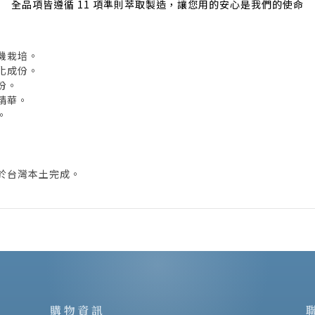
全品項皆遵循 11 項準則萃取製造，讓您用的安心是我們的使命
機栽培。
化成份。
份。
精華。
。
於台灣本土完成。
購物資訊