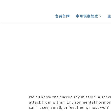
會員首購
本月優惠總覽
We all know the classic spy mission: A speci
attack from within. Environmental hormones
can’t see, smell, or feel them; most won’