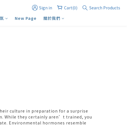
Sign in
Cart(0)
Search Products
氛
New Page
關於我們
heir culture in preparation for a surprise
. While they certainly aren’t trained, you
o late. Environmental hormones resemble