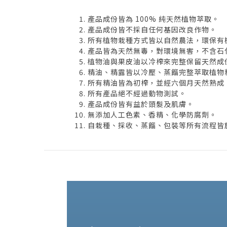
產品成份皆為 100% 純天然植物萃取。
產品成份皆不採自任何基因改良作物。
所有植物栽種方式皆以自然農法，環保有
產品皆為天然無毒，對環境無害，不含石
植物油與果皮油以冷榨來完整保留天然成
精油、精露皆以冷壓、蒸餾完整萃取植物
所有精油皆為初榨，並經六個月天然熟成
所有產品絕不經過動物測試。
產品成份皆有益於頭髮及肌膚。
無添加人工色素、香精、化學防腐劑。
自栽種、採收、蒸餾、包裝等所有流程皆