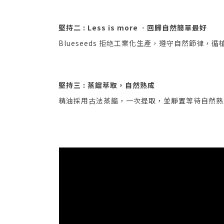
堅持二 : Less is more ㆍ回歸自然簡單最好
Blueseeds 拒绝工業化生產，遵守自然節
堅持三 : 蒸餾萃取，自然熟成
精油採用古法蒸餾，一次提取，並靜置等待自然熟