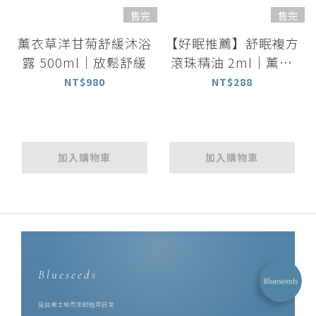
售完
售完
薰衣草洋甘菊舒緩沐浴
【好眠推薦】舒眠複方
露 500ml｜放鬆舒緩
滾珠精油 2ml｜薰衣
草+洋甘菊+甜馬鬱精
NT$980
NT$288
油
加入購物車
加入購物車
Blueseeds
從台東土地而來的植萃日常