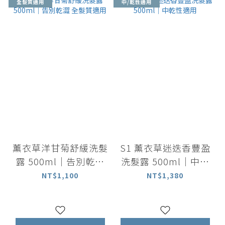
全髮質適用
中/乾性適用
薰衣草洋甘菊舒緩洗髮
S1 薰衣草迷迭香豐盈
露 500ml｜告別乾澀
洗髮露 500ml｜中乾
全髮質適用
性適用
NT$1,100
NT$1,380