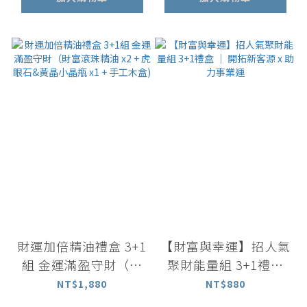
財運加倍精油禮盒 3+1
【財富與幸運】招人氣
組 金運滿盈守財（財
聚財能量組 3+1禮盒
富滾珠精油 x2 + 虎眼
｜ 開拓新客源 x 助力
NT$1,880
NT$880
石&黃晶小晶瓶 x1 +
事業運