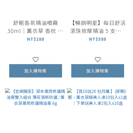
舒眠香氛精油噴霧
【暢銷明星】每日舒活
30ml｜薰衣草 香枕 空
滾珠按摩精油 5 支組 (
間噴霧
薰衣草/柑橘/茶樹/迷
NT$288
NT$588
迭香/檸檬 ）
加入購物車
加入購物車