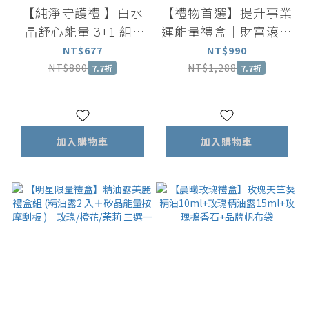
【純淨守護禮 】白水
【禮物首選】提升事業
晶舒心能量 3+1 組 (
運能量禮盒｜財富滾珠
職人手作木盒 ）
精油 x4+迎財神小晶瓶
NT$677
NT$990
x1｜佈置辦公室人氣
NT$880
NT$1,288
7.7折
7.7折
財位
加入購物車
加入購物車