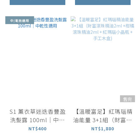
中/乾性適用
售完
S1 薰衣草迷迭香豐盈
【溫暖富足】紅瑪瑙精
洗髮露 100ml｜中乾
油能量 3+1組（財富滾
性適用
珠精油2ml +柑橘滾珠
NT$400
NT$1,880
精油2ml + 紅瑪瑙小晶