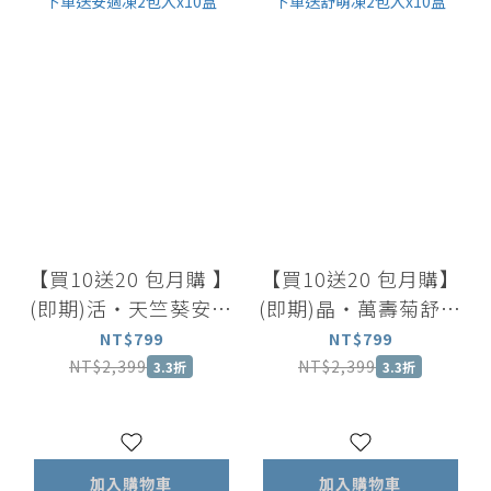
【買10送20 包月購 】
【買10送20 包月購】
(即期)活・天竺葵安適
(即期)晶・萬壽菊舒萌
凍10包入x1盒｜下單
凍 10包入x1盒｜下單
NT$799
NT$799
送安適凍2包入x10盒
送舒萌凍2包入x10盒
NT$2,399
NT$2,399
3.3折
3.3折
加入購物車
加入購物車