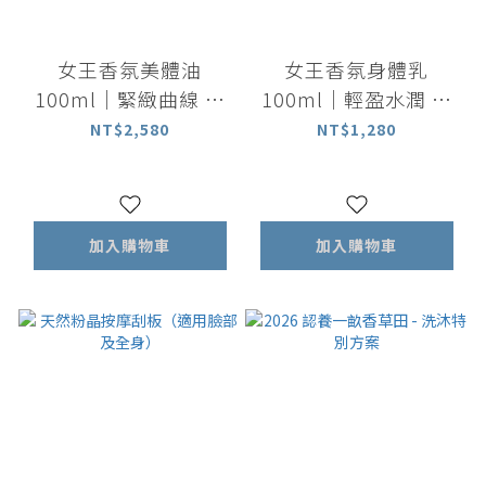
女王香氛美體油
女王香氛身體乳
100ml｜緊緻曲線 放
100ml｜輕盈水潤 長
鬆身心 穴道按摩首選
效保濕 揮別乾燥暗沉
NT$2,580
NT$1,280
加入購物車
加入購物車