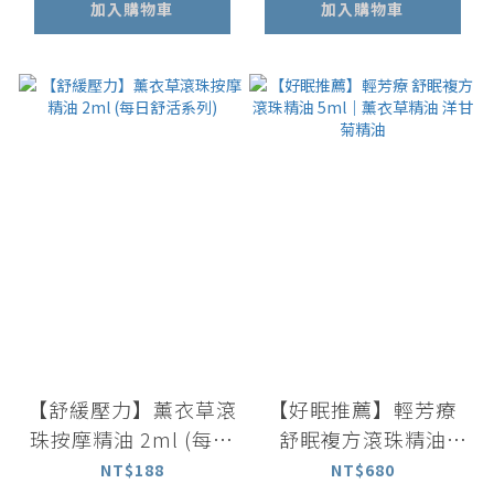
加入購物車
加入購物車
【舒緩壓力】薰衣草滾
【好眠推薦】輕芳療
珠按摩精油 2ml (每日
舒眠複方滾珠精油
舒活系列)
5ml｜薰衣草精油 洋
NT$188
NT$680