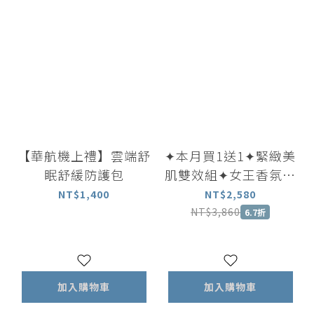
【華航機上禮】雲端舒
✦本月買1送1✦緊緻美
眠舒緩防護包
肌雙效組✦女王香氛美
體油100ml 贈 美體乳
NT$1,400
NT$2,580
100ml
NT$3,860
6.7折
加入購物車
加入購物車