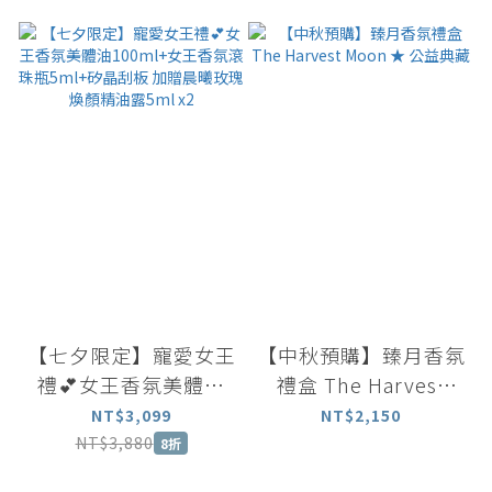
【七夕限定】寵愛女王
【中秋預購】臻月香氛
禮💕女王香氛美體油
禮盒 The Harvest
100ml+女王香氛滾珠
Moon ★ 公益典藏
NT$3,099
NT$2,150
瓶5ml+矽晶刮板 加贈
NT$3,880
8折
晨曦玫瑰煥顏精油露