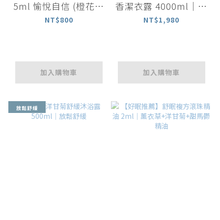
5ml 愉悅自信 (橙花精
香潔衣露 4000ml｜洗
油、伊蘭精油、金銀花
衣劑 家庭號
NT$800
NT$1,980
精油 )
加入購物車
加入購物車
放鬆舒緩