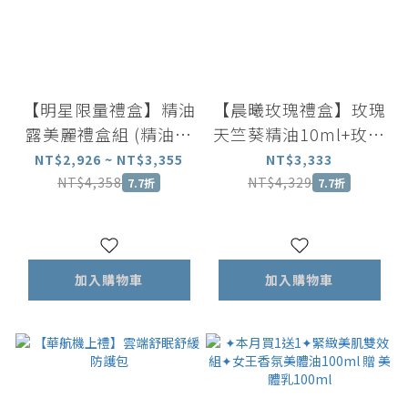
【明星限量禮盒】精油
【晨曦玫瑰禮盒】玫瑰
露美麗禮盒組 (精油露
天竺葵精油10ml+玫瑰
2 入＋矽晶能量按摩刮
精油露15ml+玫瑰擴香
NT$2,926 ~ NT$3,355
NT$3,333
板 )｜玫瑰/橙花/茉莉
石+品牌帆布袋
NT$4,358
NT$4,329
7.7折
7.7折
三選一
加入購物車
加入購物車