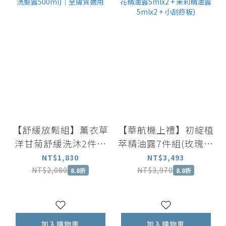
【舒緩放鬆組】薰衣草
【華航機上禮】初綻植
洋甘菊舒緩洗沐2件組
萃精油露7件組(玫瑰精
(沐浴露500ml + 洗髮
油露5mlx2 + 橙花精油
NT$1,830
NT$3,493
露500ml)｜全膚質適
露5mlx2 + 茉莉精油露
NT$2,080
NT$3,970
8.8折
8.8折
用
5mlx2 + 小刮痧板)
加入購物車
加入購物車