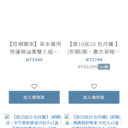
【官網獨家】草本萬用
【買10送20 包月購 】
修護精油膏雙入組合
(即期)眠・薰衣草睡美
薄荷清新防護 / 薰衣草
人凍10包入x1盒｜下
NT$300
NT$799
萬用修護精油膏 6g
單送美人凍2包入x10
NT$2,399
3.3折
盒
加入購物車
加入購物車