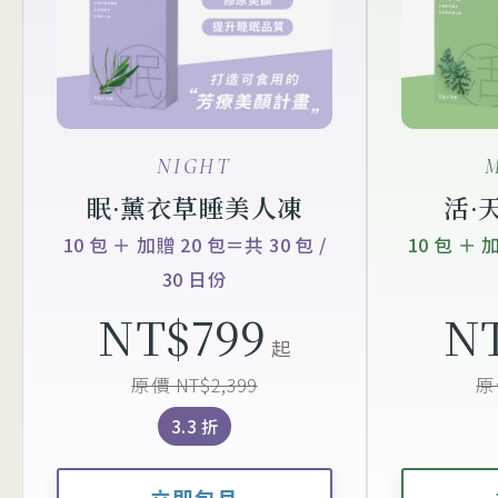
NIGHT
眠·薰衣草睡美人凍
活·
10 包 ＋ 加贈 20 包＝共 30 包 /
10 包 ＋ 
30 日份
NT$799
N
起
原價 NT$2,399
原
3.3 折
立即包月