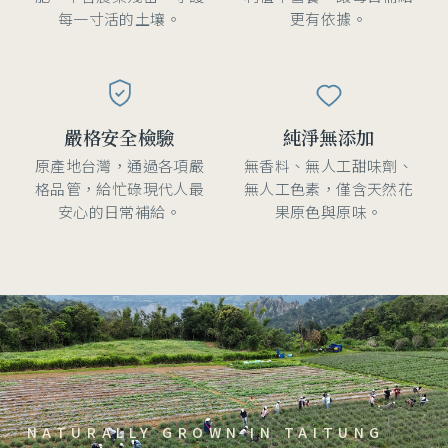
每一寸活的土壤。
更有依據。
嚴格安全檢驗
純淨無添加
原產地台灣，通過各項嚴
無香料、無人工甜味劑、
格品管，給忙碌現代人最
無人工色素，僅含天然花
安心的日常補給。
果原色與原味。
NATURALLY GROWN IN TAITUNG