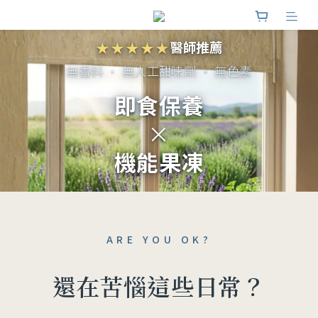
★★★★★
醫師推薦
無香料
· 無人工甜味劑
· 無色素
即食保養
×
機能果凍
ARE YOU OK?
還在苦惱這些日常？