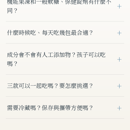
機能果凍和一般軟糖、保健錠劑有什麼不
同？
Blueseeds 機能果凍是「三效合一」的即食芳療
什麼時候吃、每天吃幾包最合適？
果凍——同時結合自然農法芳療精露、國際專利
植萃營養與真實果汁。免冷藏、免配水、一撕即
睡美人凍建議每日 1–2 包、晚餐前半小時食用；
食，比膠囊錠劑更好入口，也更適合忙碌生活隨
成分會不會有人工添加物？孩子可以吃
安適凍建議每日 1–2 包；舒萌凍建議每日 1–3
身攜帶。
嗎？
包。開封時請小心水分溢出，並細嚼慢嚥、避免
噎到。
全系列堅持無香料、無人工甜味劑、無人工色
三款可以一起吃嗎？要怎麼挑選？
素，僅以天然花果原色與原味調味。部分產品含
大豆製品，十五歲以下孩童、孕婦與哺乳期婦
三款針對不同日常需求設計，可依時段搭配（例
女、服用特定藥物者，請先詳閱各產品「貼心提
需要冷藏嗎？保存與攜帶方便嗎？
如白天安適凍、用眼多時舒萌凍、睡前睡美人
醒」或諮詢醫師。
凍）。若不確定從哪款開始，可先參考上方「一
即食型態果凍膠無需冷藏，方便攜帶、隨時隨地
眼找出最適合你的一款」，或直接選擇任選 2 組