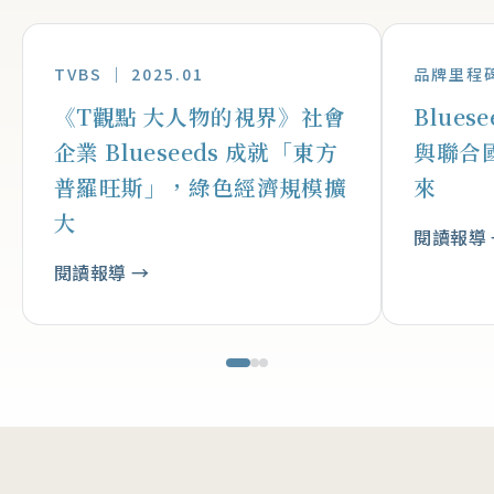
TVBS ｜ 2025.01
品牌里程
《T觀點 大人物的視界》社會
Blue
企業 Blueseeds 成就「東方
與聯合國
普羅旺斯」，綠色經濟規模擴
來
大
閱讀報導 
閱讀報導 →