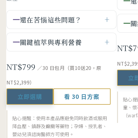
還
生
還在苦惱這些問題？
在
關
入睡困難、睡眠品質不佳
玫
腸
工作壓力大，情緒難以放鬆
幫
關鍵植萃與專利營養
NT$7
追
薰衣草精露
：舒緩壓力下的負面情
睡眠不足引發膚況變差、加速老化
韓
緒，幫助情緒平衡與放鬆
封
NT$2,3
NT$799
討厭吞膠囊錠劑，想要更便利美味
／30 日包月（買10送20，原
羅布麻萃取 × GABA
：搭配麩胺酸
的保養
朝
立
鈉發酵物，協同支持放鬆與平衡
NT$2,399）
持
專利魚膠原蛋白
：專利水解技術，
立即選購
看 30 日方案
輔
貼心提
分子小易吸收，維持肌膚彈性
量
童、懷
專利紅石榴萃取 × 維生素C
：抗氧
（war
貼心提醒：使用本產品應避免同時飲酒或服用
化，協同膠原合成、增進亮度
降血壓、鎮靜及癲癇等藥物；孕婦、授乳者、
嬰幼兒須諮詢醫師方可使用。