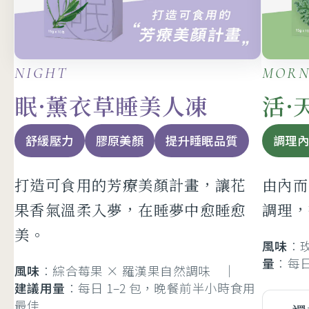
NIGHT
MORN
眠·薰衣草睡美人凍
活·
舒緩壓力
膠原美顏
提升睡眠品質
調理
打造可食用的芳療美顏計畫，讓花
由內而
果香氣溫柔入夢，在睡夢中愈睡愈
調理，
美。
風味
：
量
：每日 
風味
：綜合莓果 × 羅漢果自然調味 ｜
建議用量
：每日 1–2 包，晚餐前半小時食用
最佳