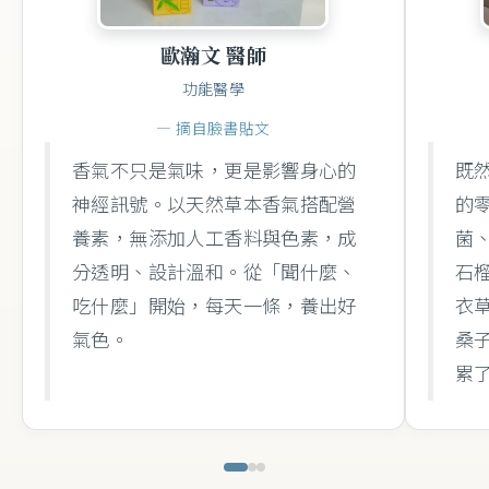
歐瀚文 醫師
功能醫學
— 摘自臉書貼文
香氣不只是氣味，更是影響身心的
既
神經訊號。以天然草本香氣搭配營
的
養素，無添加人工香料與色素，成
菌
分透明、設計溫和。從「聞什麼、
石榴
吃什麼」開始，每天一條，養出好
衣
氣色。
桑
累