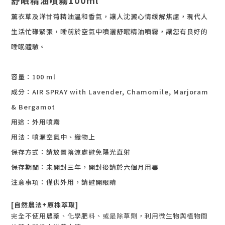
舒眠精油噴霧100ml
薰衣草及洋甘菊精油溫和香氣，讓人沈澱心情緩解焦慮，現代人
生活忙碌緊張，睡前於空氣中噴灑舒眠精油噴霧，讓您有良好的
睡眠體驗。
容量：100 ml
成分：
AIR SPRAY
with Lavender, Chamomile, Marjoram
& Bergamot
用途：外用噴霧
用法：噴灑空氣中、織物上
保存方式：請放置陰涼處避免陽光直射
保存期間：未開封三年，開封後請於六個月用畢
注意事項：僅供外用，請避開眼睛
[自然農法+原株萃取]
完全不使用農藥、化學肥料、或是除草劑，利用微生物與植物間