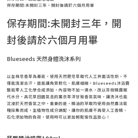
保存期間:未開封三年，開封後請於六個月用畢
保存期間:未開封三年，開
封後請於六個月用畢
Blueseeds 天然身體洗沐系列
以全株皂香草為基底，使用天然肥皂草取代人工界面活性劑，不
僅能清­­潔去汗，還能讓角質軟化、肌膚細緻。Blueseeds沐浴露
整瓶零人工化學合成添加，內容物不加一滴水，改以茶樹精露取
代水分，具花草田園氣息的薰衣草洋甘菊香氛氣味，讓洗沐也能
沈浸於天然香氣之中，重要的是，精油的萃取均使用自然農法栽
種採集而成，全植物性成分調配，讓你的肌膚不再受人工香精、
石化添加物的負荷，使用時可以更加輕鬆愉悅且放心！