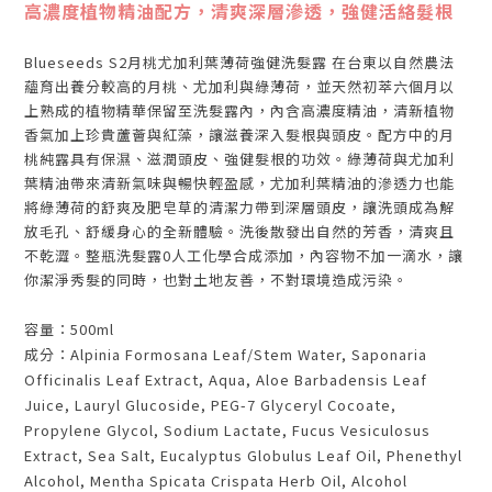
高濃度植物精油配方，清爽深層滲透，強健活絡髮根
Blueseeds S2月桃尤加利葉薄荷強健洗髮露 在台東以自然農法
蘊育出養分較高的月桃、尤加利與綠薄荷，並天然初萃六個月以
上熟成的植物精華保留至洗髮露內，內含高濃度精油，清新植物
香氣加上珍貴蘆薈與紅藻，讓滋養深入髮根與頭皮。配方中的月
桃純露具有保濕、滋潤頭皮、強健髮根的功效。綠薄荷與尤加利
葉精油帶來清新氣味與暢快輕盈感，尤加利葉精油的滲透力也能
將綠薄荷的舒爽及肥皂草的清潔力帶到深層頭皮，讓洗頭成為解
放毛孔、舒緩身心的全新體驗。洗後散發出自然的芳香，清爽且
不乾澀。整瓶洗髮露0人工化學合成添加，內容物不加一滴水，讓
你潔淨秀髮的同時，也對土地友善，不對環境造成污染。
容量：500ml
成分：
Alpinia Formosana Leaf/Stem Water, Saponaria
Officinalis Leaf Extract, Aqua, Aloe Barbadensis Leaf
Juice, Lauryl Glucoside, PEG-7 Glyceryl Cocoate,
Propylene Glycol, Sodium Lactate, Fucus Vesiculosus
Extract, Sea Salt, Eucalyptus Globulus Leaf Oil, Phenethyl
Alcohol, Mentha Spicata Crispata Herb Oil, Alcohol