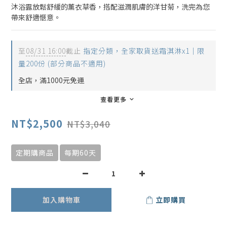
沐浴露放鬆舒緩的薰衣草香，搭配滋潤肌膚的洋甘菊，洗完為您
帶來舒適愜意。
至
08/31 16:00
截止
指定分類，全家取貨送霜淇淋x1｜限
量200份 (部分商品不適用)
全店，滿1000元免運
查看更多
NT$2,500
NT$3,040
定期購商品
每期60天
加入購物車
立即購買