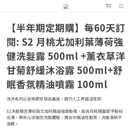
【半年期定期購】每60天訂
閱: S2 月桃尤加利葉薄荷強
健洗髮露 500ml +薰衣草洋
甘菊舒緩沐浴露 500ml+舒
眠香氛精油噴霧 100ml
洗沐系列以全株肥皂草為基底，取代人工界面活性劑
S2洗髮精含薄荷與尤加利精油強健髮根，結合月桃精露賦予髮絲
光澤，帶來沁涼愉悅洗髮體驗，適合中偏油性髮質，洗後清新不
油膩。