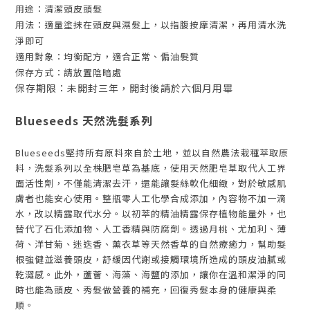
用途：清潔頭皮頭髮
用法：適量塗抹在頭皮與濕髮上，以指腹按摩清潔，再用清水洗
淨即可
適用對象：均衡配方，適合正常、偏油髮質
保存方式：請放置陰暗處
保存期限：未開封三年，開封後請於六個月用畢
Blueseeds 天然洗髮系列
Blueseeds堅持所有原料來自於土地，並以自然農法栽種萃取原
料，洗髮系列以全株肥皂草為基底，使用天然肥皂草取代人工界
面活性劑，不僅能清潔去汗，還能讓髮絲軟化細緻，對於敏感肌
膚者也能安心使用。整瓶零人工化學合成添加，內容物不加一滴
水，改以精露取代水分。以初萃的精油精露保存植物能量外，也
替代了石化添加物、人工香精與防腐劑。透過月桃、尤加利、薄
荷、洋甘菊、迷迭香、薰衣草等天然香草的自然療癒力，幫助髮
根強健並滋養頭皮，舒緩因代謝或接觸環境所造成的頭皮油膩或
乾澀感。此外，蘆薈、海藻、海鹽的添加，讓你在溫和潔淨的同
時也能為頭皮、秀髮做營養的補充，回復秀髮本身的健康與柔
順。