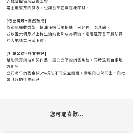
的競合關係來滋養土壤，
是土地復育的良方，也讓香草產業在地深耕。
[低壓提煉+自然熟成]
依節氣採收香草，精油僅採低壓提煉，只經過一次蒸餾，
並放置六個月以上待生油純化熟成為精油，透過蘊育香草將珍貴
的大地精華保留下來。
[社會公益+社會共好]
幫助教育與培訓契作農，建立公平的銷售系統，同時達到台東地
方創生，
公司每年銷售金額5%捐助不同公益團體，實現與自然同生、與社
會共好的企業理念。
您可能喜歡...