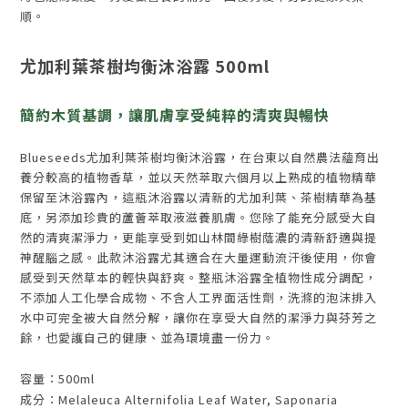
順。
尤加利葉茶樹均衡沐浴露 500ml
簡約木質基調，讓肌膚享受純粹的清爽與暢快
Blueseeds尤加利葉茶樹均衡沐浴露，在台東以自然農法蘊育出
養分較高的植物香草，並以天然萃取六個月以上熟成的植物精華
保留至沐浴露內，這瓶沐浴露以清新的尤加利葉、茶樹精華為基
底，另添加珍貴的蘆薈萃取液滋養肌膚。您除了能充分感受大自
然的清爽潔淨力，更能享受到如山林間綠樹蔭濃的清新舒適與提
神醒腦之感。此款沐浴露尤其適合在大量運動流汗後使用，你會
感受到天然草本的輕快與舒爽。整瓶沐浴露全植物性成分調配，
不添加人工化學合成物、不含人工界面活性劑，洗滌的泡沫排入
水中可完全被大自然分解，讓你在享受大自然的潔淨力與芬芳之
餘，也愛護自己的健康、並為環境盡一份力。
容量：500ml
成分：
Melaleuca Alternifolia Leaf Water, Saponaria