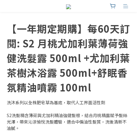
【一年期定期購】每60天訂
閱: S2 月桃尤加利葉薄荷強
健洗髮露 500ml +尤加利葉
茶樹沐浴露 500ml+舒眠香
氛精油噴霧 100ml
洗沐系列以全株肥皂草為基底，取代人工界面活性劑
S2洗髮精含薄荷與尤加利精油強健髮根，結合月桃精露賦予髮絲
光澤，帶來沁涼愉悅洗髮體驗，適合中偏油性髮質，洗後清新不
油膩。