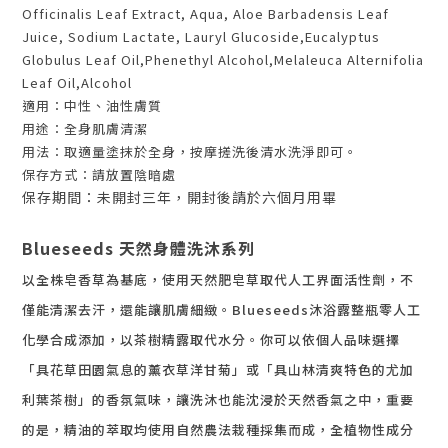
Officinalis Leaf Extract, Aqua, Aloe Barbadensis Leaf
Juice, Sodium Lactate, Lauryl Glucoside,Eucalyptus
Globulus Leaf Oil,Phenethyl Alcohol,Melaleuca Alternifolia
Leaf Oil,Alcohol
適用：中性、油性膚質
用途：全身肌膚清潔
用法：取適量塗抹於全身，按摩搓洗後清水洗淨即可。
保存方式：請放置陰暗處
保存期間：未開封三年，開封後請於六個月用畢
Blueseeds 天然身體洗沐系列
以全株皂香草為基底，使用天然肥皂草取代人工界面活性劑，不
僅能清­­潔去汗，還能讓肌膚細緻。Blueseeds沐浴露整瓶零人工
化學合成添加，以茶樹精露取代水分。你可以依個人品味選擇
「具花草田園氣息的薰衣草洋甘菊」或「具山林清爽特色的尤加
利葉茶樹」的香氛氣味，讓洗沐也能沈浸於天然香氣之中，重要
的是，精油的萃取均使用自然農法栽種採集而成，全植物性成分