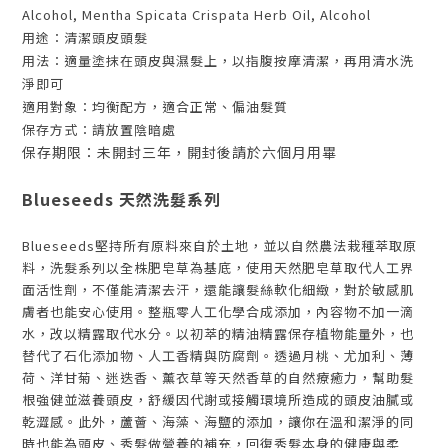
Alcohol, Mentha Spicata Crispata Herb Oil, Alcohol
用途：清潔頭皮頭髮
用法：適量塗抹在頭皮與濕髮上，以指腹按摩清潔，再用清水洗
淨即可
適用對象：均衡配方，適合正常、偏油髮質
保存方式：請放置陰暗處
保存期限：未開封三年，開封後請於六個月用畢
Blueseeds 天然洗髮系列
Blueseeds堅持所有原料來自於土地，並以自然農法栽種萃取原
料，洗髮系列以全株肥皂草為基底，使用天然肥皂草取代人工界
面活性劑，不僅能清潔去汗，還能讓髮絲軟化細緻，對於敏感肌
膚者也能安心使用。整瓶零人工化學合成添加，內容物不加一滴
水，改以精露取代水分。以初萃的精油精露保存植物能量外，也
替代了石化添加物、人工香精與防腐劑。透過月桃、尤加利、薄
荷、洋甘菊、迷迭香、薰衣草等天然香草的自然療癒力，幫助髮
根強健並滋養頭皮，舒緩因代謝或接觸環境所造成的頭皮油膩或
乾澀感。此外，蘆薈、海藻、海鹽的添加，讓你在溫和潔淨的同
時也能為頭皮、秀髮做營養的補充，回復秀髮本身的健康與柔