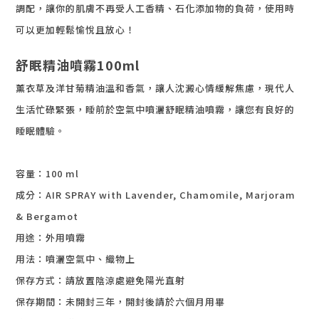
調配，讓你的肌膚不再受人工香精、石化添加物的負荷，使用時
可以更加輕鬆愉悅且放心！
舒眠精油噴霧100ml
薰衣草及洋甘菊精油溫和香氣，讓人沈澱心情緩解焦慮，現代人
生活忙碌緊張，睡前於空氣中噴灑舒眠精油噴霧，讓您有良好的
睡眠體驗。
容量：100 ml
成分：
AIR SPRAY
with Lavender, Chamomile, Marjoram
& Bergamot
用途：外用噴霧
用法：噴灑空氣中、織物上
保存方式：請放置陰涼處避免陽光直射
保存期間：未開封三年，開封後請於六個月用畢