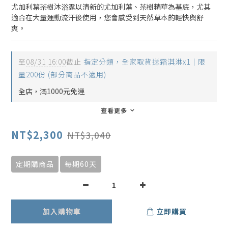
尤加利葉茶樹沐浴露以清新的尤加利葉、茶樹精華為基底，尤其
適合在大量運動流汗後使用，您會感受到天然草本的輕快與舒
爽。
至
08/31 16:00
截止
指定分類，全家取貨送霜淇淋x1｜限
量200份 (部分商品不適用)
全店，滿1000元免運
查看更多
NT$2,300
NT$3,040
定期購商品
每期60天
加入購物車
立即購買