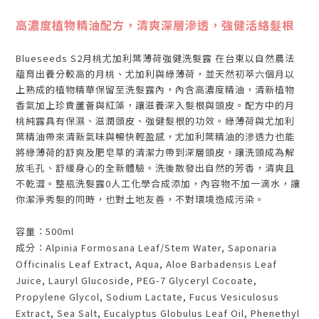
高濃度植物精油配方，清爽深層滲透，強健活絡髮根
Blueseeds S2月桃尤加利葉薄荷強健洗髮露 在台東以自然農法
蘊育出養分較高的月桃、尤加利與綠薄荷，並天然初萃六個月以
上熟成的植物精華保留至洗髮露內，內含高濃度精油，清新植物
香氣加上珍貴蘆薈與紅藻，讓滋養深入髮根與頭皮。配方中的月
桃純露具有保濕、滋潤頭皮、強健髮根的功效。綠薄荷與尤加利
葉精油帶來清新氣味與暢快輕盈感，尤加利葉精油的滲透力也能
將綠薄荷的舒爽及肥皂草的清潔力帶到深層頭皮，讓洗頭成為解
放毛孔、舒緩身心的全新體驗。洗後散發出自然的芳香，清爽且
不乾澀。整瓶洗髮露0人工化學合成添加，內容物不加一滴水，讓
你潔淨秀髮的同時，也對土地友善，不對環境造成污染。
容量：500ml
成分：
Alpinia Formosana Leaf/Stem Water, Saponaria
Officinalis Leaf Extract, Aqua, Aloe Barbadensis Leaf
Juice, Lauryl Glucoside, PEG-7 Glyceryl Cocoate,
Propylene Glycol, Sodium Lactate, Fucus Vesiculosus
Extract, Sea Salt, Eucalyptus Globulus Leaf Oil, Phenethyl