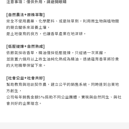
注意事項：僅供外用，請避開眼睛
[自然農法+原株萃取]
完全不使用農藥、化學肥料、或是除草劑，利用微生物與植物間
的競合關係來滋養土壤，
是土地復育的良方，也讓香草產業在地深耕。
[低壓提煉+自然熟成]
依節氣採收香草，精油僅採低壓提煉，只經過一次蒸餾，
並放置六個月以上待生油純化熟成為精油，透過蘊育香草將珍貴
的大地精華保留下來。
[社會公益+社會共好]
幫助教育與培訓契作農，建立公平的銷售系統，同時達到台東地
方創生，
公司每年銷售金額5%捐助不同公益團體，實現與自然同生、與社
會共好的企業理念。