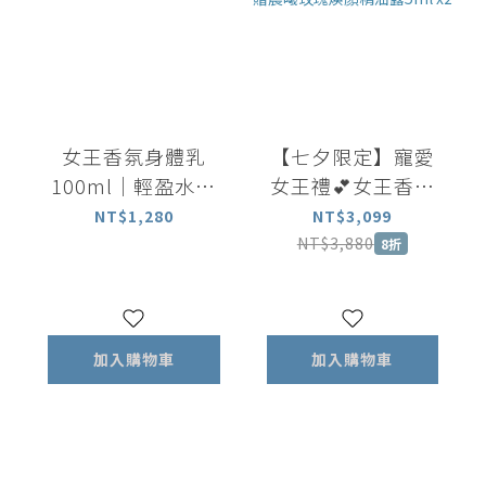
女王香氛身體乳
【七夕限定】寵愛
100ml｜輕盈水潤
女王禮💕女王香氛
長效保濕 揮別乾燥
美體油100ml+女王
NT$1,280
NT$3,099
暗沉
香氛滾珠瓶5ml+矽
NT$3,880
8折
晶刮板 加贈晨曦玫
瑰煥顏精油露5ml
x2
加入購物車
加入購物車