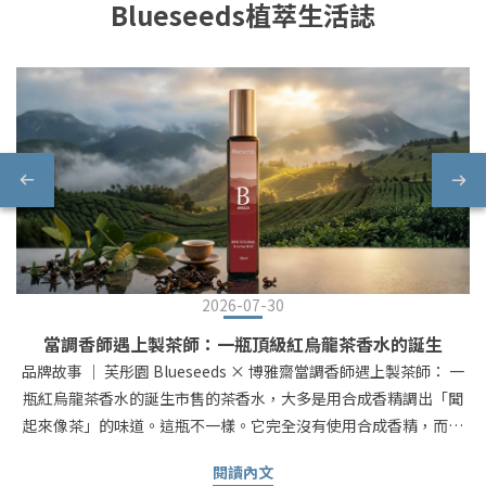
Blueseeds植萃生活誌
2026-07-30
當調香師遇上製茶師：一瓶頂級紅烏龍茶香水的誕生
品牌故事 ｜ 芙彤園 Blueseeds × 博雅齋當調香師遇上製茶師： 一
瓶紅烏龍茶香水的誕生市售的茶香水，大多是用合成香精調出「聞
起來像茶」的味道。這瓶不一樣。它完全沒有使用合成香精，而是
直接把頂級茶葉還原成天然的茶香 —— 茶香高度還原，不需要大費
閱讀內文
周章燒水泡茶，就能把醇厚的茶香帶在身邊。真正把台東鹿野那片