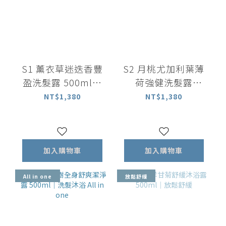
S1 薰衣草迷迭香豐
S2 月桃尤加利葉薄
盈洗髮露 500ml｜
荷強健洗髮露
中乾性適用
500ml ｜中油性適
NT$1,380
NT$1,380
用
加入購物車
加入購物車
All in one
放鬆舒緩