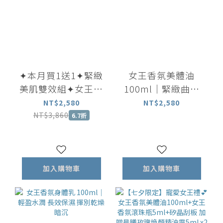
✦本月買1送1✦緊緻
女王香氛美體油
美肌雙效組✦女王香
100ml｜緊緻曲線
氛美體油100ml 贈
放鬆身心 穴道按摩
NT$2,580
NT$2,580
美體乳100ml
首選
NT$3,860
6.7折
加入購物車
加入購物車