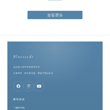
茶園的風土：山嵐、日照、焙火、回甘，收進一只 10ml 的瓶子裡。
合作的起點，是同樣的堅持。芙彤園創辦人兼執行長詹茹惠
查看更多
（Stephanie），科技業出身，卻在 2016 年轉身投入香草產業，遠
赴歐洲學習並取得英國調香師資格。她把香草田扎在台東，一路做
到自然農法契作、精油萃取、調香研發的一條龍。也是她，親手把
調香這件事教給了一誠 —— 她是一誠的啟蒙老師。而在同一片土地
上，博雅齋深耕紅烏龍近四十年。一個專注於香草種植與精油調
香，一個專注於種茶與製茶，兩個品牌的原料都長在台東的土地
上。對土地的態度既然一致，剩下的就是把兩種手藝放在一起 ——
Blueseeds
Stephanie 促成了這次合作，雙品牌首度攜手，將台灣頂級的鹿野
紅烏龍茶葉，製作成香水。一、為什麼是紅烏龍？先認識這支台灣
從台東土地而來的植萃日常
特色茶要理解這瓶紅烏龍茶香水，得先理解紅烏龍。紅烏龍是誕生
友善耕作．無化學殘留．把自然還給生活
於台東鹿野的台灣特色茶，作法上結合了烏龍茶的工藝與較高的發
酵程度，再經中度焙火。因此它同時擁有兩種性格：烏龍的花香底
蘊，與紅茶般的醇厚甘甜。茶湯呈琥珀橙紅，像典藏過的白蘭地。
而它最珍貴的東西，來自一隻蟲。當小綠葉蟬啜飲茶樹嫩葉，茶樹
購物資訊
會啟動防禦機制、改變自身的化學組成，意外生成一種無法人工複
購物須知
製的天然蜜香。這份蜜韻不是加工添加，而是茶樹與昆蟲、與整座