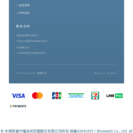
山共同協作的結果 —— 有蟲害的年份才有蜜香，蜜香因此稀少。這
會員制度
正是後來香水裡那股甜的來源。二、製茶師的四十年：吳秋伶與博
門市資訊
雅齋在鹿野，博雅齋的名字幾乎與紅烏龍畫上等號。創辦人吳秋伶
聯絡我們
是從嘉義嫁到台東的媳婦，卻一手把博雅齋種成鹿野最具代表性的
紅烏龍茶園。踏入茶界近四十年，她始終親力親為每一道焙茶工
消費者客服與合作邀約
service@blueseeds.com
序，並期許自己不只是茶農，而是一位讀懂茶與土地關係的「識茶
企業採購洽詢
師」。博雅齋的茶園位在三面環山、一面環河之處，經年山嵐與朝
sales@blueseeds.com
霧繚繞，以鹿野溪的純淨之水灌溉，採「與草共生」農法栽培。她
的標準嚴格到有些固執：在十六甲茶園裡逐批精挑分級，能入她眼
裡的頂級好茶，往往只有十分之一。每一泡茶在裝袋之前，她都會
© 2026 Blueseeds 版權所有
Back to Nature
親自試喝 —— 香到位了嗎？水到位了嗎？焙火恰到好處嗎？只要一
點不對，她寧願不出貨。這份龜毛，換來世界級的肯定：博雅齋紅
烏龍連續七年榮獲比利時 iTQi 最高殊榮三星獎，並獲頒企業終身成
就「鑽石獎」，是全球第一個以紅烏龍茶獲獎、並蟬聯最多年的品
牌。而這次用於調香的，是博雅齋最高階的頂級紅烏龍 —— 成茶產
量約每公頃 100 台斤。產量越少，風味層次越顯珍貴。三、調香師
的視界：以嗅覺，突破視覺另一位職人，是芙彤園 Me Lab 首位視障
© 本網頁著作權為芙彤園股份有限公司所有 統編42841005 / Blueseeds Co., Ltd. all
國際調香師陳一誠。他曾是視障按摩師，也是專業舞者。接觸調香