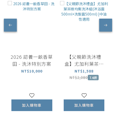
2026 認養一畝香草
【父親節洗沐禮
田 - 洗沐特別方案
盒】尤加利葉茶樹
均衡洗沐組(沐浴露
NT$10,000
NT$1,588
500ml+洗髮露
NT$2,080
7.6折
500ml) |中油性適
用
加入購物車
加入購物車