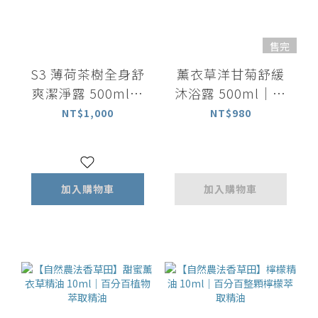
售完
S3 薄荷茶樹全身舒
薰衣草洋甘菊舒緩
爽潔淨露 500ml｜
沐浴露 500ml｜放
洗髮沐浴 All in one
鬆舒緩
NT$1,000
NT$980
加入購物車
加入購物車