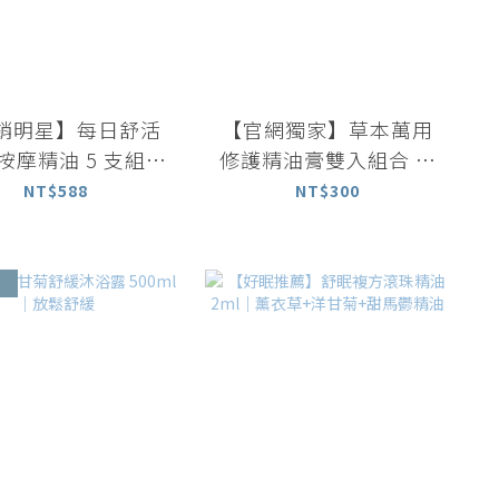
銷明星】每日舒活
【官網獨家】草本萬用
按摩精油 5 支組 (
修護精油膏雙入組合 薄
草/柑橘/茶樹/迷迭
荷清新防護 / 薰衣草萬
NT$588
NT$300
香/檸檬 ）
用修護精油膏 6g