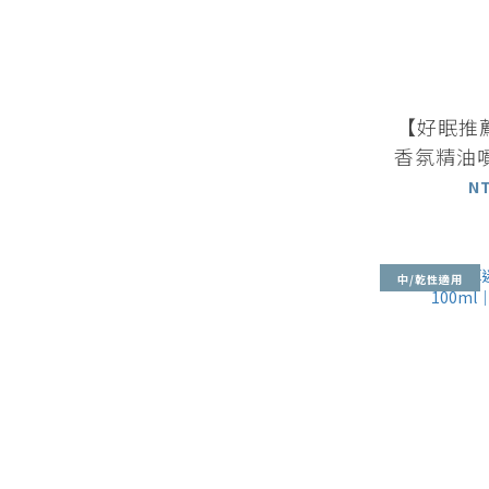
【好眠推
香氛精油噴
薰衣
N
中/乾性適用