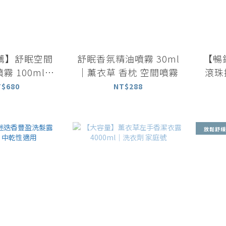
薦】舒眠空間
舒眠香氛精油噴霧 30ml
【暢
霧 100ml｜
｜薰衣草 香枕 空間噴霧
滾珠
草與洋甘菊
薰衣
T$680
NT$288
放鬆舒緩