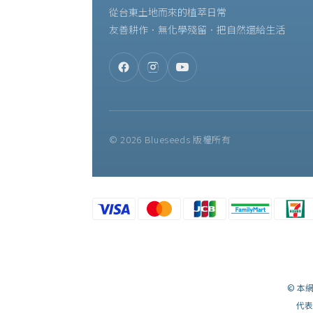
從台東土地而來的植萃日常
友善耕作．無化學殘留．把自然還給生活
© 2026 Blueseeds 版權所有
© 本網頁
代表