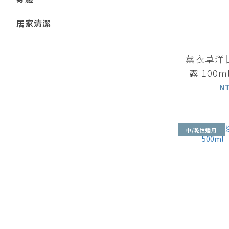
居家清潔
薰衣草洋
露 100
N
中/乾性適用