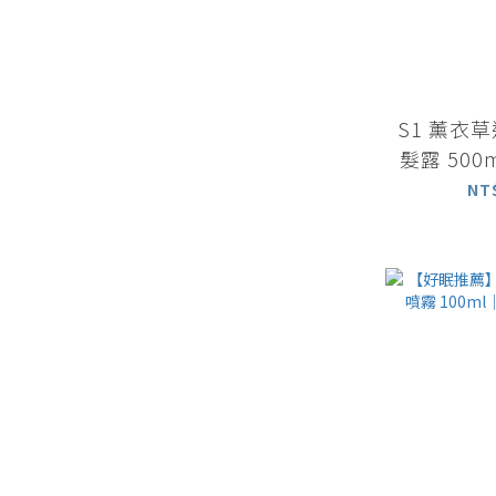
S1 薰衣
髮露 50
NT