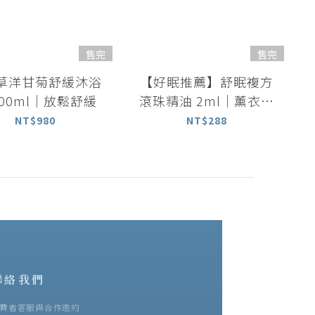
售完
售完
草洋甘菊舒緩沐浴
【好眠推薦】舒眠複方
500ml｜放鬆舒緩
滾珠精油 2ml｜薰衣草
+洋甘菊+甜馬鬱精油
NT$980
NT$288
聯絡我們
費者客服與合作邀約