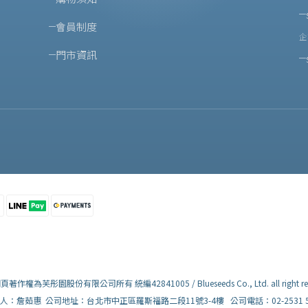
會員制度
企
門市資訊
著作權為芙彤園股份有限公司所有 統編42841005 / Blueseeds Co., Ltd. all right res
人：詹茹惠 公司地址：台北市中正區羅斯福路二段11號3-4樓 公司電話：02-2531 5