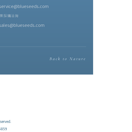
service@blueseeds.com
業採購洽詢
sales@blueseeds.com
Back to Nature
erved.
859