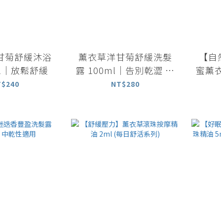
甘菊舒緩沐浴
薰衣草洋甘菊舒緩洗髮
【自
ml｜放鬆舒緩
露 100ml｜告別乾澀 全
蜜薰衣
髮質適用
分
T$240
NT$280