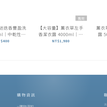
售完
草迷迭香豐盈洗
【大容量】薰衣草左手
薰衣
0ml｜中乾性適
香潔衣露 4000ml｜洗
露 
用
衣劑 家庭號
T$400
NT$1,980
購物資訊
消
購物須知