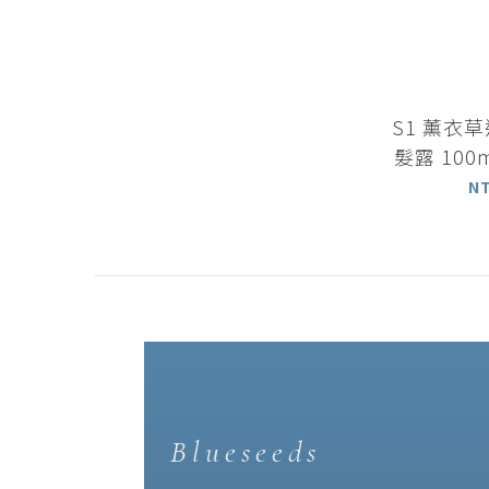
S1 薰衣
髮露 10
N
Blueseeds