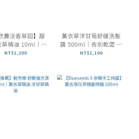
然農法香草田】甜
薰衣草洋甘菊舒緩洗髮
草精油 10ml｜百
露 500ml｜告別乾澀 全
百植物萃取精油
髮質適用
NT$1,200
NT$1,100