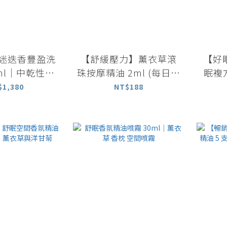
草迷迭香豐盈洗
【舒緩壓力】薰衣草滾
【好
0ml｜中乾性適
珠按摩精油 2ml (每日舒
眠複
用
活系列)
薰衣
$1,380
NT$188