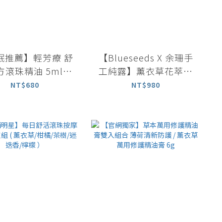
眠推薦】輕芳療 舒
【Blueseeds X 余珊手
方滾珠精油 5ml｜
工純露】薰衣草花萃精
草精油 洋甘菊精油
露噴霧 100ml
NT$680
NT$980