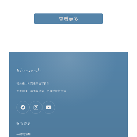
茶園的風土：山嵐、日照、焙火、回甘，收進一只 10ml 的瓶子裡。
合作的起點，是同樣的堅持。芙彤園創辦人兼執行長詹茹惠
查看更多
（Stephanie），科技業出身，卻在 2016 年轉身投入香草產業，遠
赴歐洲學習並取得英國調香師資格。她把香草田扎在台東，一路做
到自然農法契作、精油萃取、調香研發的一條龍。也是她，親手把
調香這件事教給了一誠 —— 她是一誠的啟蒙老師。而在同一片土地
上，博雅齋深耕紅烏龍近四十年。一個專注於香草種植與精油調
香，一個專注於種茶與製茶，兩個品牌的原料都長在台東的土地
上。對土地的態度既然一致，剩下的就是把兩種手藝放在一起 ——
Blueseeds
Stephanie 促成了這次合作，雙品牌首度攜手，將台灣頂級的鹿野
紅烏龍茶葉，製作成香水。一、為什麼是紅烏龍？先認識這支台灣
從台東土地而來的植萃日常
特色茶要理解這瓶紅烏龍茶香水，得先理解紅烏龍。紅烏龍是誕生
友善耕作．無化學殘留．把自然還給生活
於台東鹿野的台灣特色茶，作法上結合了烏龍茶的工藝與較高的發
酵程度，再經中度焙火。因此它同時擁有兩種性格：烏龍的花香底
蘊，與紅茶般的醇厚甘甜。茶湯呈琥珀橙紅，像典藏過的白蘭地。
而它最珍貴的東西，來自一隻蟲。當小綠葉蟬啜飲茶樹嫩葉，茶樹
購物資訊
會啟動防禦機制、改變自身的化學組成，意外生成一種無法人工複
購物須知
製的天然蜜香。這份蜜韻不是加工添加，而是茶樹與昆蟲、與整座