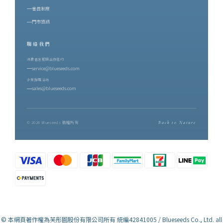
山共同協作的結果 —— 有蟲害的年份才有蜜香，蜜香因此稀少。這
會員制度
正是後來香水裡那股甜的來源。二、製茶師的四十年：吳秋伶與博
門市資訊
雅齋在鹿野，博雅齋的名字幾乎與紅烏龍畫上等號。創辦人吳秋伶
聯絡我們
是從嘉義嫁到台東的媳婦，卻一手把博雅齋種成鹿野最具代表性的
紅烏龍茶園。踏入茶界近四十年，她始終親力親為每一道焙茶工
消費者客服與合作邀約
service@blueseeds.com
序，並期許自己不只是茶農，而是一位讀懂茶與土地關係的「識茶
企業採購洽詢
師」。博雅齋的茶園位在三面環山、一面環河之處，經年山嵐與朝
sales@blueseeds.com
霧繚繞，以鹿野溪的純淨之水灌溉，採「與草共生」農法栽培。她
的標準嚴格到有些固執：在十六甲茶園裡逐批精挑分級，能入她眼
裡的頂級好茶，往往只有十分之一。每一泡茶在裝袋之前，她都會
© 2026 Blueseeds 版權所有
Back to Nature
親自試喝 —— 香到位了嗎？水到位了嗎？焙火恰到好處嗎？只要一
點不對，她寧願不出貨。這份龜毛，換來世界級的肯定：博雅齋紅
烏龍連續七年榮獲比利時 iTQi 最高殊榮三星獎，並獲頒企業終身成
就「鑽石獎」，是全球第一個以紅烏龍茶獲獎、並蟬聯最多年的品
牌。而這次用於調香的，是博雅齋最高階的頂級紅烏龍 —— 成茶產
量約每公頃 100 台斤。產量越少，風味層次越顯珍貴。三、調香師
的視界：以嗅覺，突破視覺另一位職人，是芙彤園 Me Lab 首位視障
© 本網頁著作權為芙彤園股份有限公司所有 統編42841005 / Blueseeds Co., Ltd. all
國際調香師陳一誠。他曾是視障按摩師，也是專業舞者。接觸調香