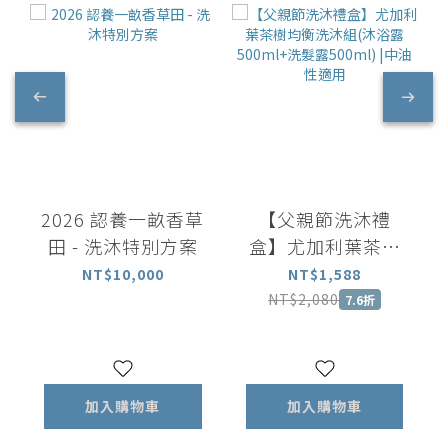
2026 認養一畝香草
【父親節洗沐禮
田 - 洗沐特別方案
盒】尤加利葉茶樹
均衡洗沐組(沐浴露
NT$10,000
NT$1,588
500ml+洗髮露
NT$2,080
7.6折
500ml) |中油性適
用
加入購物車
加入購物車