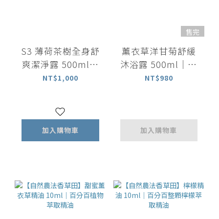
售完
S3 薄荷茶樹全身舒
薰衣草洋甘菊舒緩
爽潔淨露 500ml｜
沐浴露 500ml｜放
洗髮沐浴 All in one
鬆舒緩
NT$1,000
NT$980
加入購物車
加入購物車