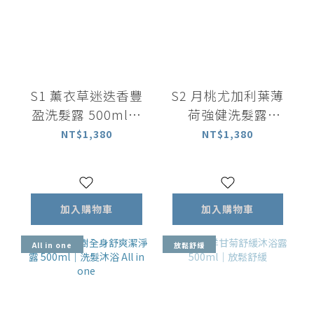
S1 薰衣草迷迭香豐
S2 月桃尤加利葉薄
盈洗髮露 500ml｜
荷強健洗髮露
中乾性適用
500ml ｜中油性適
NT$1,380
NT$1,380
用
加入購物車
加入購物車
All in one
放鬆舒緩