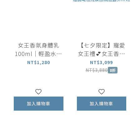
女王香氛身體乳
【七夕限定】寵愛
100ml｜輕盈水潤
女王禮💕女王香氛
長效保濕 揮別乾燥
美體油100ml+女王
NT$1,280
NT$3,099
暗沉
香氛滾珠瓶5ml+矽
NT$3,880
8折
晶刮板 加贈晨曦玫
瑰煥顏精油露5ml
x2
加入購物車
加入購物車