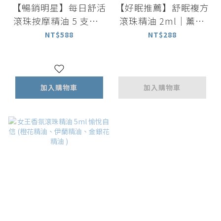
【暢銷明星】每日舒活
【好眠推薦】舒眠複方
滾珠按摩精油 5 支組 (
滾珠精油 2ml｜薰衣
薰衣草/柑橘/茶樹/迷
草+洋甘菊+甜馬鬱精
NT$588
NT$288
迭香/檸檬 ）
油
加入購物車
加入購物車