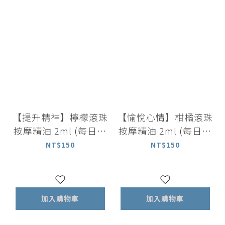
【提升精神】檸檬滾珠
【愉悅心情】柑橘滾珠
按摩精油 2ml (每日舒
按摩精油 2ml (每日舒
活系列)
活系列)
NT$150
NT$150
加入購物車
加入購物車