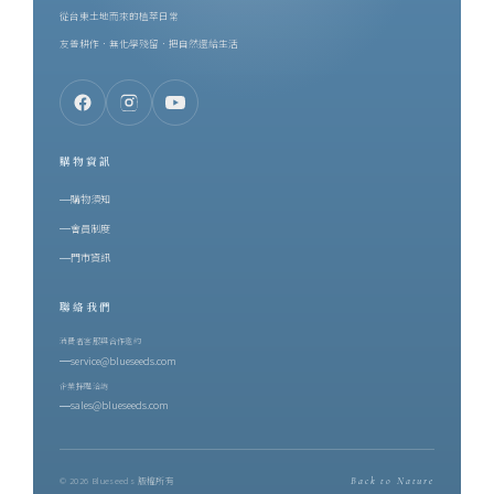
從台東土地而來的植萃日常
友善耕作．無化學殘留．把自然還給生活
購物資訊
購物須知
會員制度
門市資訊
聯絡我們
消費者客服與合作邀約
service@blueseeds.com
企業採購洽詢
sales@blueseeds.com
© 2026 Blueseeds 版權所有
Back to Nature