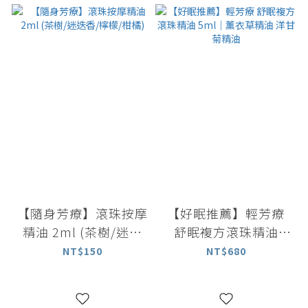
【隨身芳療】滾珠按摩
【好眠推薦】輕芳療
精油 2ml (茶樹/迷迭
舒眠複方滾珠精油
香/檸檬/柑橘)
5ml｜薰衣草精油 洋
NT$150
NT$680
甘菊精油