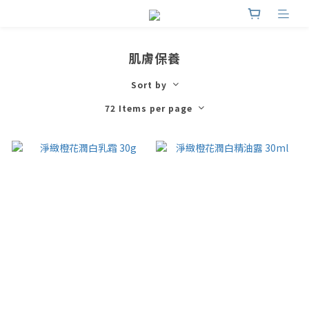
肌膚保養
Sort by
72 Items per page