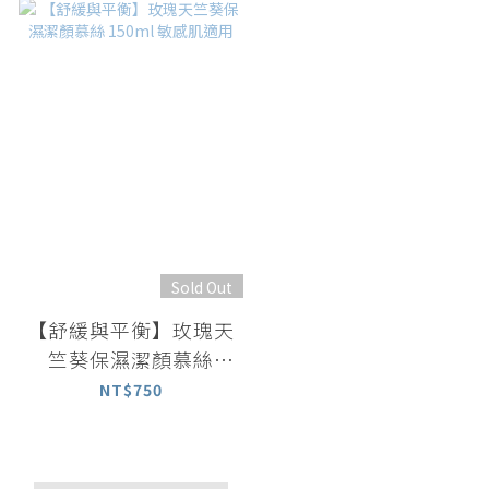
Sold Out
【舒緩與平衡】玫瑰天
竺葵保濕潔顏慕絲
150ml 敏感肌適用
NT$750