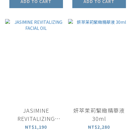
ADD TO CART
ADD TO CART
JASIMINE
妍萃茉莉緊緻精華液
REVITALIZING
30ml
FACIAL OIL
NT$1,190
NT$2,280