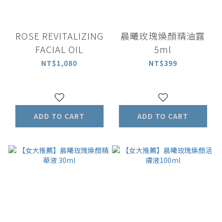
ROSE REVITALIZING
晨曦玫瑰煥顏精油露
FACIAL OIL
5ml
NT$1,080
NT$399
ADD TO CART
ADD TO CART