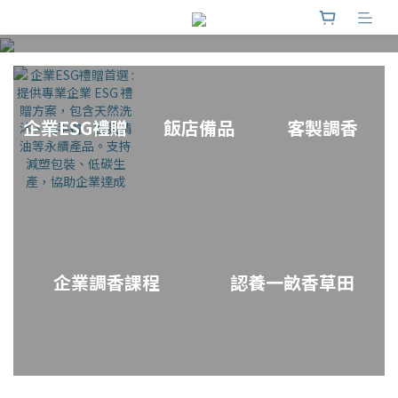
把月光調成團圓的香氣，今年用香氣擁
抱中秋
企業ESG禮贈
飯店備品
客製調香
企業調香課程
認養一畝香草田