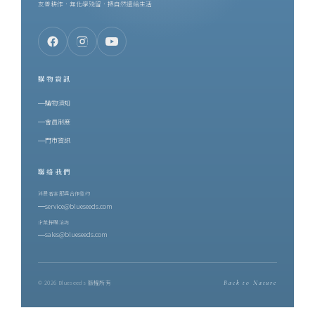
友善耕作．無化學殘留．把自然還給生活
購物資訊
購物須知
會員制度
門市資訊
聯絡我們
消費者客服與合作邀約
service@blueseeds.com
企業採購洽詢
sales@blueseeds.com
© 2026 Blueseeds 版權所有
Back to Nature