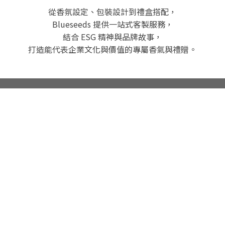
從香氛設定、包裝設計到禮盒搭配，
Blueseeds 提供一站式客製服務，
結合 ESG 精神與品牌故事，
打造能代表企業文化與價值的專屬香氣與禮贈。
客製外觀 LOGO 貼
禮盒客製搭配
紙