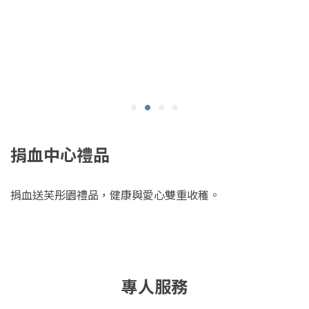
捐血中心禮品
捐血送芙彤園禮品，健康與愛心雙重收穫。
專人服務