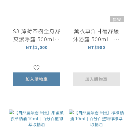
售完
S3 薄荷茶樹全身舒
薰衣草洋甘菊舒緩
爽潔淨露 500ml｜
沐浴露 500ml｜放
洗髮沐浴 All in one
鬆舒緩
NT$1,000
NT$980
加入購物車
加入購物車