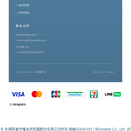
山共同協作的結果 —— 有蟲害的年份才有蜜香，蜜香因此稀少。這
會員制度
正是後來香水裡那股甜的來源。二、製茶師的四十年：吳秋伶與博
門市資訊
雅齋在鹿野，博雅齋的名字幾乎與紅烏龍畫上等號。創辦人吳秋伶
聯絡我們
是從嘉義嫁到台東的媳婦，卻一手把博雅齋種成鹿野最具代表性的
紅烏龍茶園。踏入茶界近四十年，她始終親力親為每一道焙茶工
消費者客服與合作邀約
service@blueseeds.com
序，並期許自己不只是茶農，而是一位讀懂茶與土地關係的「識茶
企業採購洽詢
師」。博雅齋的茶園位在三面環山、一面環河之處，經年山嵐與朝
sales@blueseeds.com
霧繚繞，以鹿野溪的純淨之水灌溉，採「與草共生」農法栽培。她
的標準嚴格到有些固執：在十六甲茶園裡逐批精挑分級，能入她眼
裡的頂級好茶，往往只有十分之一。每一泡茶在裝袋之前，她都會
© 2026 Blueseeds 版權所有
Back to Nature
親自試喝 —— 香到位了嗎？水到位了嗎？焙火恰到好處嗎？只要一
點不對，她寧願不出貨。這份龜毛，換來世界級的肯定：博雅齋紅
烏龍連續七年榮獲比利時 iTQi 最高殊榮三星獎，並獲頒企業終身成
就「鑽石獎」，是全球第一個以紅烏龍茶獲獎、並蟬聯最多年的品
牌。而這次用於調香的，是博雅齋最高階的頂級紅烏龍 —— 成茶產
量約每公頃 100 台斤。產量越少，風味層次越顯珍貴。三、調香師
的視界：以嗅覺，突破視覺另一位職人，是芙彤園 Me Lab 首位視障
© 本網頁著作權為芙彤園股份有限公司所有 統編42841005 / Blueseeds Co., Ltd. all
國際調香師陳一誠。他曾是視障按摩師，也是專業舞者。接觸調香