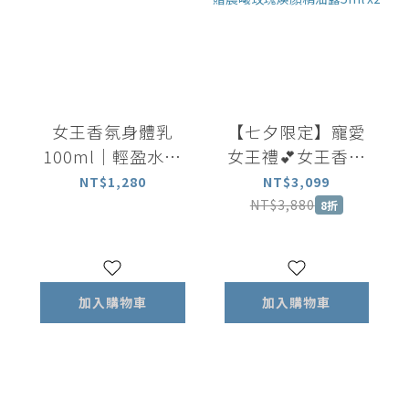
女王香氛身體乳
【七夕限定】寵愛
100ml｜輕盈水潤
女王禮💕女王香氛
長效保濕 揮別乾燥
美體油100ml+女王
NT$1,280
NT$3,099
暗沉
香氛滾珠瓶5ml+矽
NT$3,880
8折
晶刮板 加贈晨曦玫
瑰煥顏精油露5ml
x2
加入購物車
加入購物車