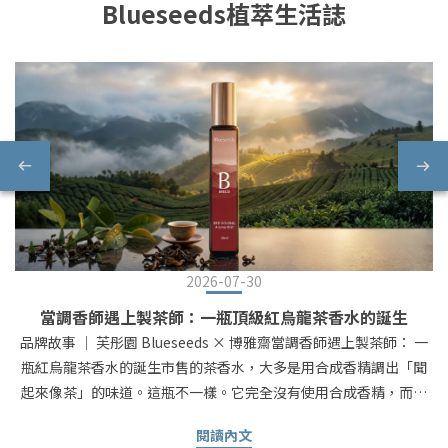
Blueseeds植萃生活誌
2026-07-30
當調香師遇上製茶師：一瓶頂級紅烏龍茶香水的誕生
品牌故事 ｜ 芙彤園 Blueseeds × 博雅齋當調香師遇上製茶師： 一
瓶紅烏龍茶香水的誕生市售的茶香水，大多是用合成香精調出「聞
起來像茶」的味道。這瓶不一樣。它完全沒有使用合成香精，而是
直接把頂級茶葉還原成天然的茶香 —— 茶香高度還原，不需要大費
閱讀內文
周章燒水泡茶，就能把醇厚的茶香帶在身邊。真正把台東鹿野那片