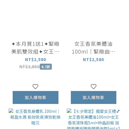
✦本月買1送1✦緊緻
女王香氛美體油
美肌雙效組✦女王香
100ml｜緊緻曲線
氛美體油100ml 贈
放鬆身心 穴道按摩
NT$2,580
NT$2,580
美體乳100ml
首選
NT$3,860
6.7折
加入購物車
加入購物車