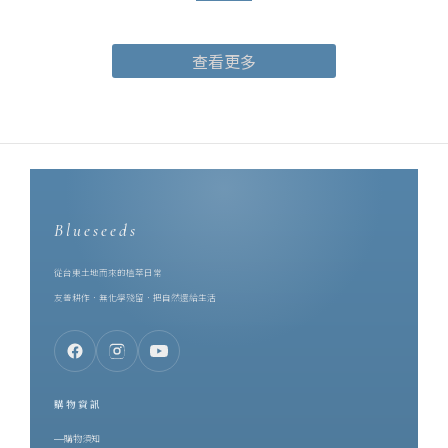
茶園的風土：山嵐、日照、焙火、回甘，收進一只 10ml 的瓶子裡。
合作的起點，是同樣的堅持。芙彤園創辦人兼執行長詹茹惠
查看更多
（Stephanie），科技業出身，卻在 2016 年轉身投入香草產業，遠
赴歐洲學習並取得英國調香師資格。她把香草田扎在台東，一路做
到自然農法契作、精油萃取、調香研發的一條龍。也是她，親手把
調香這件事教給了一誠 —— 她是一誠的啟蒙老師。而在同一片土地
上，博雅齋深耕紅烏龍近四十年。一個專注於香草種植與精油調
香，一個專注於種茶與製茶，兩個品牌的原料都長在台東的土地
上。對土地的態度既然一致，剩下的就是把兩種手藝放在一起 ——
Blueseeds
Stephanie 促成了這次合作，雙品牌首度攜手，將台灣頂級的鹿野
紅烏龍茶葉，製作成香水。一、為什麼是紅烏龍？先認識這支台灣
從台東土地而來的植萃日常
特色茶要理解這瓶紅烏龍茶香水，得先理解紅烏龍。紅烏龍是誕生
友善耕作．無化學殘留．把自然還給生活
於台東鹿野的台灣特色茶，作法上結合了烏龍茶的工藝與較高的發
酵程度，再經中度焙火。因此它同時擁有兩種性格：烏龍的花香底
蘊，與紅茶般的醇厚甘甜。茶湯呈琥珀橙紅，像典藏過的白蘭地。
而它最珍貴的東西，來自一隻蟲。當小綠葉蟬啜飲茶樹嫩葉，茶樹
購物資訊
會啟動防禦機制、改變自身的化學組成，意外生成一種無法人工複
購物須知
製的天然蜜香。這份蜜韻不是加工添加，而是茶樹與昆蟲、與整座