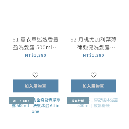
S1 薰衣草迷迭香豐
S2 月桃尤加利葉薄
盈洗髮露 500ml｜
荷強健洗髮露
中乾性適用
500ml ｜中油性適
NT$1,380
NT$1,380
用
加入購物車
加入購物車
All in one
放鬆舒緩