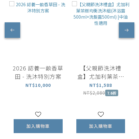
2026 認養一畝香草
【父親節洗沐禮
田 - 洗沐特別方案
盒】尤加利葉茶樹
均衡洗沐組(沐浴露
NT$10,000
NT$1,588
500ml+洗髮露
NT$2,080
7.6折
500ml) |中油性適
用
加入購物車
加入購物車