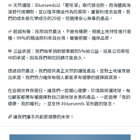
🧼 天然護理：Blueseeds以「肥皂草」取代發泡劑，用海鹽與海
藻替代增稠劑，並以植萃精油作為防腐劑，蘆薈則增添滋潤。我
們的成本是化學成分的20倍，但選擇安心無毒的產品。
🌱 超越有機：採用自然農法，不施有機肥，根據土地特性進行栽
種。99%的精油原料來自台灣，層層把關，確保品質。
💙 公益承諾：我們每季捐助營業額的5%給公益，這是公司章程
中的承諾，因為我們相信回饋才能長久。
透過自然農法，我們提供真正天然的護理產品，並對土地復育做
出承諾。我們努力確保每個人都能享有健康的選擇與資源。
在這個世界保健日，讓我們一起關心健康，珍惜與保護地球。每
位顧客都應有權選擇對自己與地球友善的產品。一起倡導「我的
健康，我的權利」，並支持
#blueseeds
芙彤園的理念。
🌈 讓我們攜手共創更健康的未來！