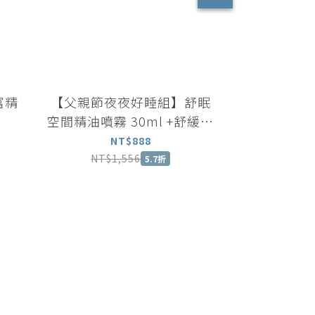
富精
【父親節夜夜好睡組】舒眠
【潤澤雙
空間精油噴霧 30ml +舒緩滾
30ml +
珠精油5ml+矽晶按摩刮痧板
NT$888
NT
NT$1,556
NT$3,
5.7折