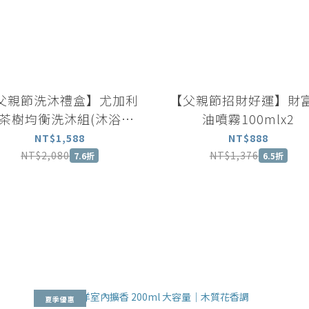
父親節洗沐禮盒】尤加利
【父親節招財好運】財
茶樹均衡洗沐組(沐浴露
油噴霧100mlx2
ml+洗髮露500ml) |中油
NT$1,588
NT$888
性適用
NT$2,080
NT$1,376
7.6折
6.5折
夏季優惠