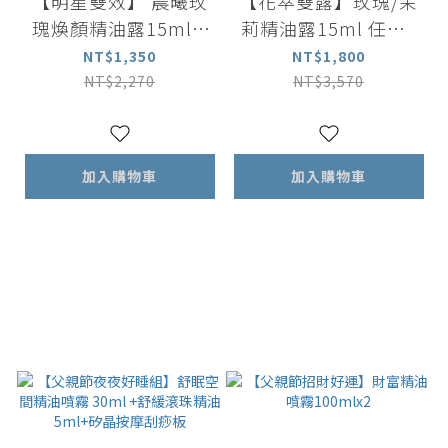
【明星雙效】 晨曦玫
【花萃雙露】玫瑰/茉
瑰煥顏精油露15ml +
莉精油露15ml 任選3
妍萃茉莉緊緻精油露1
入
NT$1,350
NT$1,800
5ml 任選兩入
NT$2,270
NT$3,570
加入購物車
加入購物車