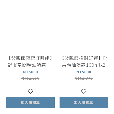
【父親節夜夜好睡組】
【父親節招財好運】財
舒眠空間精油噴霧 30
富精油噴霧100mlx2
ml +舒緩滾珠精油5ml
NT$888
NT$888
+矽晶按摩刮痧板
NT$1,556
NT$1,376
加入購物車
加入購物車