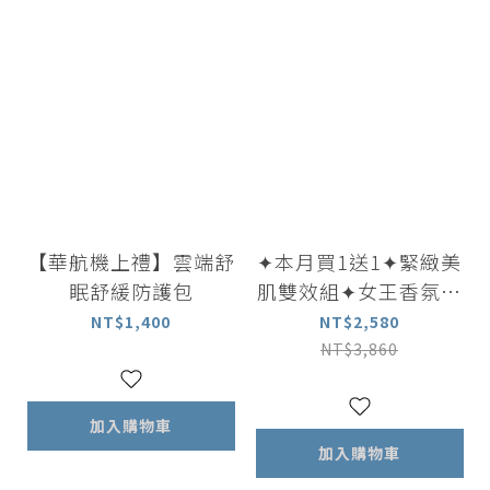
【華航機上禮】雲端舒
✦本月買1送1✦緊緻美
眠舒緩防護包
肌雙效組✦女王香氛美
體油100ml 贈 美體乳
NT$1,400
NT$2,580
100ml
NT$3,860
加入購物車
加入購物車