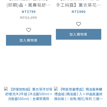
(即期)晶・萬壽菊舒萌
手工純露】薰衣草花萃
凍 10包入x1盒｜下單
精露噴霧 100ml
NT$799
NT$980
送舒萌凍2包入x10盒
NT$2,399
加入購物車
加入購物車