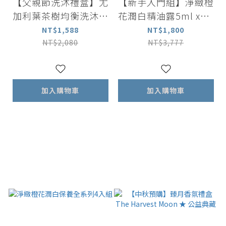
【父親節洗沐禮盒】尤
【新手入門組】淨緻橙
加利葉茶樹均衡洗沐組
花潤白精油露5ml x3 +
(沐浴露500ml+洗髮露
橙花精華液30ml
NT$1,588
NT$1,800
500ml) |中油性適用
NT$2,080
NT$3,777
加入購物車
加入購物車