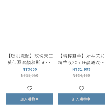
【敏肌洗顏】玫瑰天竺
【精粹雙華】妍萃茉莉
葵保濕潔顏慕斯50ml
精華液30ml+晨曦玫瑰
x 3入
精華液30ml
NT$600
NT$1,999
NT$1,050
NT$4,160
加入購物車
加入購物車