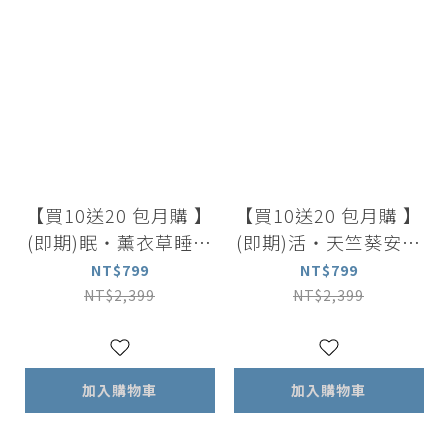
【買10送20 包月購 】
【買10送20 包月購 】
(即期)眠・薰衣草睡美
(即期)活・天竺葵安適
人凍10包入x1盒｜下
凍10包入x1盒｜下單
NT$799
NT$799
單送美人凍2包入x10
送安適凍2包入x10盒
NT$2,399
NT$2,399
盒
加入購物車
加入購物車