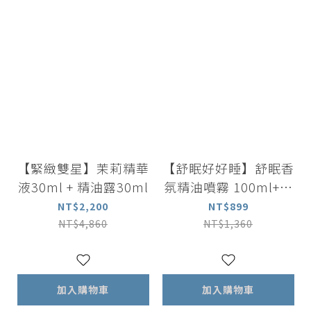
【緊緻雙星】茉莉精華
【舒眠好好睡】舒眠香
液30ml + 精油露30ml
氛精油噴霧 100ml+舒
眠複方滾珠按摩精油 5
NT$2,200
NT$899
ml
NT$4,860
NT$1,360
加入購物車
加入購物車