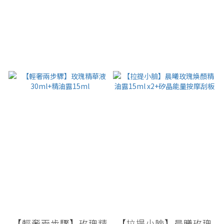
【輕奢兩步驟】玫瑰精
【拉提小臉】晨曦玫瑰