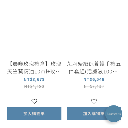
【晨曦玫瑰禮盒】玫瑰
茉莉緊緻保養護手禮五
天竺葵精油10ml+玫瑰
件套組(活膚液100ml
精油露15ml+玫瑰擴香
+精華液30ml+精油露
NT$3,678
NT$6,546
石+品牌帆布袋
30ml+護手霜*2)
NT$4,180
NT$7,439
加入購物車
加入購物車
已選
件
0