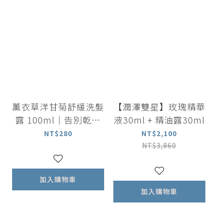
薰衣草洋甘菊舒緩洗髮
【潤澤雙星】玫瑰精華
露 100ml｜告別乾澀
液30ml + 精油露30ml
全髮質適用
NT$280
NT$2,100
NT$3,860
加入購物車
加入購物車