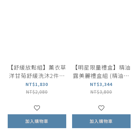
【舒緩放鬆組】薰衣草
【明星限量禮盒】精油
洋甘菊舒緩洗沐2件組
露美麗禮盒組 (精油露
(沐浴露500ml + 洗髮
2 入＋矽晶能量按摩刮
NT$1,830
NT$3,344
露500ml)｜全膚質適
板 )｜玫瑰/橙花/茉莉
NT$2,080
NT$3,800
用
三選一
加入購物車
加入購物車