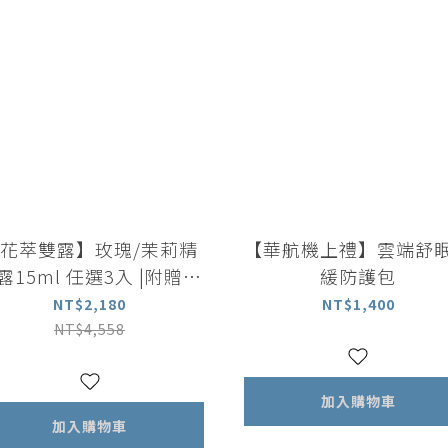
花萃雙露】玫瑰/茉莉精
【華航機上禮】雲端舒
露15ml 任選3入 |附贈天
緩防護包
然粉晶按摩刮板
NT$2,180
NT$1,400
NT$4,558
加入購物車
加入購物車