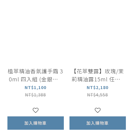
植萃精油香氛護手霜 3
【花萃雙露】玫瑰/茉
0ml 四入組 (金銀花 /
莉精油露15ml 任選3
玫瑰 / 橙花 / 柑橘)
入 |附贈天然粉晶按摩
NT$1,100
NT$2,180
刮板
NT$1,388
NT$4,558
加入購物車
加入購物車