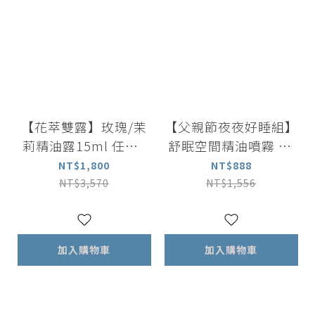
【花萃雙露】玫瑰/茉
【父親節夜夜好睡組】
莉精油露15ml 任選3
舒眠空間精油噴霧 30
入
ml +舒緩滾珠精油5ml
NT$1,800
NT$888
+矽晶按摩刮痧板
NT$3,570
NT$1,556
加入購物車
加入購物車