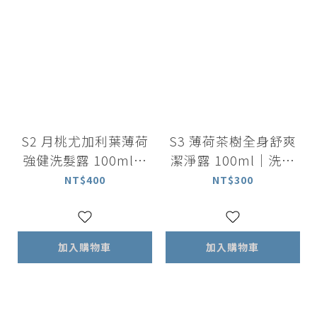
S2 月桃尤加利葉薄荷
S3 薄荷茶樹全身舒爽
強健洗髮露 100ml｜
潔淨露 100ml｜洗髮
中油性適用
沐浴 All in one
NT$400
NT$300
加入購物車
加入購物車