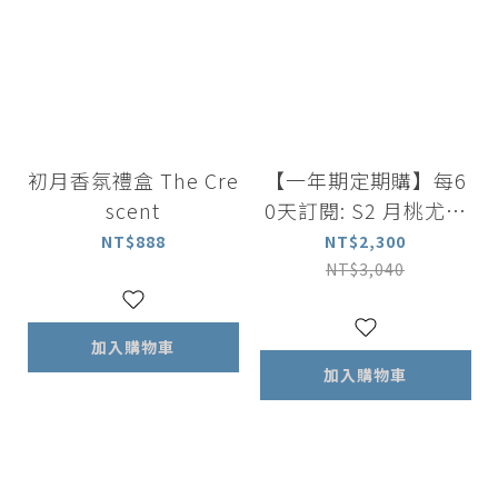
初月香氛禮盒 The Cre
【一年期定期購】每6
scent
0天訂閱: S2 月桃尤加
利葉薄荷強健洗髮露 5
NT$888
NT$2,300
00ml +薰衣草洋甘菊
NT$3,040
舒緩沐浴露 500ml+舒
眠香氛精油噴霧 100m
加入購物車
l
加入購物車