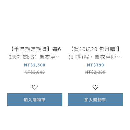
【半年期定期購】每6
【買10送20 包月購 】
0天訂閱: S1 薰衣草迷
(即期)眠・薰衣草睡美
迭香洗髮露500ml +尤
人凍10包入x1盒｜下
NT$2,500
NT$799
加利葉茶樹沐浴露 500
單送美人凍2包入x10
NT$3,040
NT$2,399
ml+舒眠香氛精油噴霧
盒
100ml
加入購物車
加入購物車