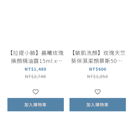
【拉提小臉】晨曦玫瑰
【敏肌洗顏】玫瑰天竺
煥顏精油露15ml x2
葵保濕潔顏慕斯50ml
+矽晶能量按摩刮板
x 3入
NT$1,480
NT$600
NT$2,748
NT$1,050
加入購物車
加入購物車