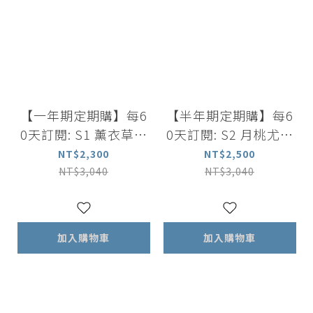
【一年期定期購】每6
【半年期定期購】每6
0天訂閱: S1 薰衣草迷
0天訂閱: S2 月桃尤加
迭香洗髮露500ml +尤
利葉薄荷強健洗髮露 5
NT$2,300
NT$2,500
加利葉茶樹沐浴露 500
00ml +薰衣草洋甘菊
NT$3,040
NT$3,040
ml+舒眠香氛精油噴霧
舒緩沐浴露 500ml+舒
100ml
眠香氛精油噴霧 100m
l
加入購物車
加入購物車