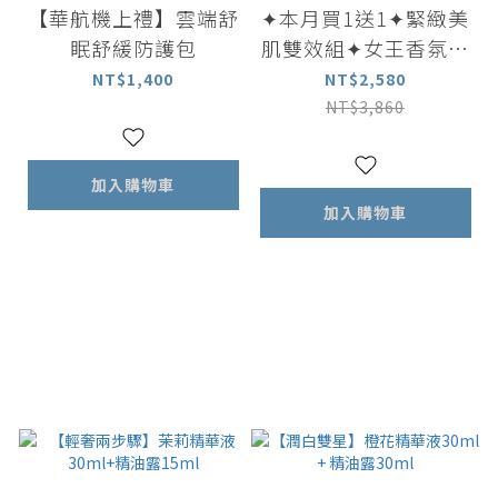
【華航機上禮】雲端舒
✦本月買1送1✦緊緻美
眠舒緩防護包
肌雙效組✦女王香氛美
體油100ml 贈 美體乳
NT$1,400
NT$2,580
100ml
NT$3,860
加入購物車
加入購物車