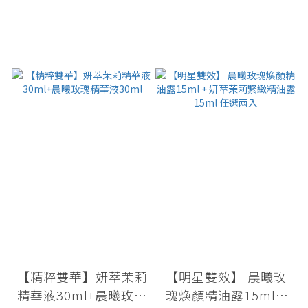
【精粹雙華】妍萃茉莉
【明星雙效】 晨曦玫
精華液30ml+晨曦玫瑰
瑰煥顏精油露15ml +