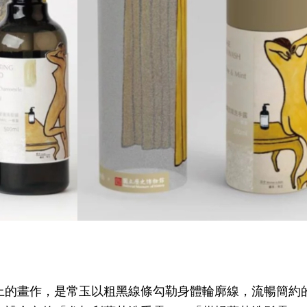
盒
上的畫作，是常玉以粗黑線條勾勒身體輪廓線，流暢簡約