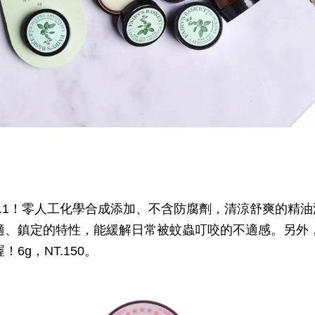
.1！零人工化學合成添加、不含防腐劑，清涼舒爽的精
適、鎮定的特性，能緩解日常被蚊蟲叮咬的不適感。另外
g，NT.150。