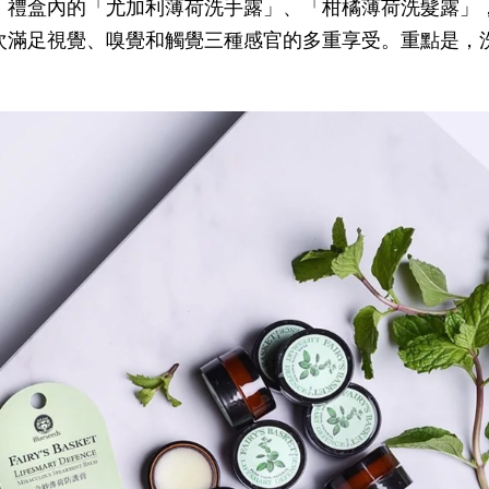
，禮盒內的「尤加利薄荷洗手露」、「柑橘薄荷洗髮露」
滿足視覺、嗅覺和觸覺三種感官的多重享受。重點是，洗