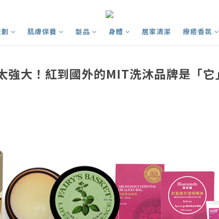
企劃
肌膚保養
髮品
身體
居家清潔
療癒香氛
大》太強大！紅到國外的MIT洗沐品牌是「