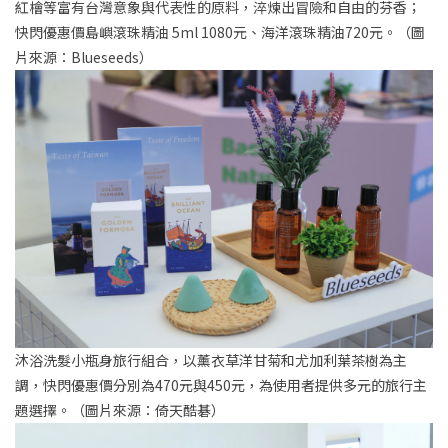
紅檜等富有台灣意象與代表性的原料，淬煉出冒險和自由的芬香；
快閃優惠價島嶼滾珠精油 5ml 1080元、海洋滾珠精油720元。（圖
片來源：Blueseeds）
沐浴洗髮小瓶身旅行組合，以薰衣草洋甘菊和尤加利葉茶樹為主
調，快閃優惠價分別為470元與450元，為使用者提供多元的旅行主
題選擇。（圖片來源：倚天酷碁）