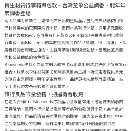
再生材質行李箱與包款、台灣意象公益調香、龍年年
度調香登場
兩大品牌將於新竹巨城快閃店展出的重點產品包括倚天酷碁使用環
保材質製成的巴賽隆納行李箱、墨爾本系列行李箱、採用多元回收
材質再製成Revivify再生系列包款以及Predator掠奪者系列包款與
行李箱。而Blueseeds的年度香氣精油作品「島嶼」和「海洋」，採
用獨特的台灣原生植物，由視障調香師的嗅覺創新，呈現出兼具藝
術和公益價值的特色香氛。
Blueseeds也特別為這次的活動推出兩組實用的沐浴洗髮小瓶身旅行
組合，以薰衣草洋甘菊和尤加利葉茶樹為主調，為使用者提供多元
的旅行主題選擇。明年是生肖龍年，品牌更帶來騰龍財富精油，為
使用者和親友帶來歡喜的龍年香氣。
旅行良品限量發售，把握機會收藏！
在這次合作中，Blueseeds每項產品僅限量30組，搭配倚天酷碁的
巴賽隆納、墨爾本行李箱以及掠奪者系列包款與行李箱，為年底計
畫添購旅行用品的消費者提供難得的機會，讓大家在歲末旅行中享
受到幸福的芬芳香味。新竹遠東巨城購物中心1F創藝廳將成為
Blueseeds和倚天酷碁的交匯處，為追求無限旅行體驗的旅人們締造