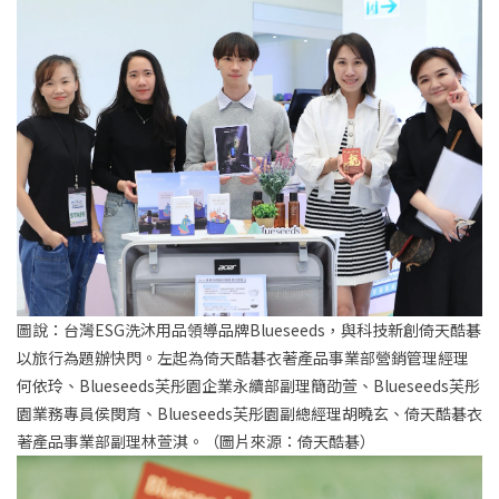
圖說：台灣ESG洗沐用品領導品牌Blueseeds，與科技新創倚天酷碁
以旅行為題辦快閃。左起為倚天酷碁衣著產品事業部營銷管理經理
何依玲、Blueseeds芙彤園企業永續部副理簡劭萱、Blueseeds芙彤
園業務專員侯閔育、Blueseeds芙彤園副總經理胡曉玄、倚天酷碁衣
著產品事業部副理林萱淇。（圖片來源：倚天酷碁）