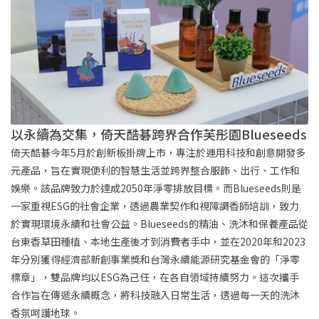
以永續為交集，倚天酷碁跨界合作芙彤園Blueseeds
倚天酷碁今年5月於創新板掛牌上市，專注於運用科技和創意開發多
元產品，旨在實現便利的智慧生活並跨界整合服飾、出行、工作和
娛樂。該品牌致力於達成2050年淨零排放目標。而Blueseeds則是
一家重視ESG的社會企業，透過農業契作和視障調香師培訓，致力
於實現環境永續和社會公益。Blueseeds的精油、洗沐和保養產品從
台東香草田種植、本地生產後才到消費者手中，並在2020年和2023
年分別獲得經濟部新創事業獎和台灣永續能源研究基金會的「淨零
標章」，雙品牌均以ESG為己任，在各自領域持續努力。這次攜手
合作旨在傳遞永續概念，將科技融入日常生活，透過每一天的洗沐
香氛呵護地球。