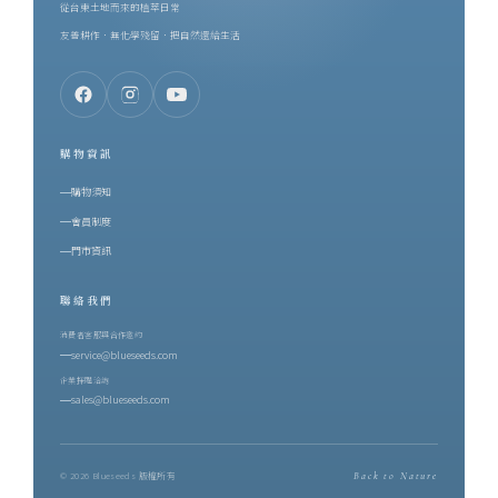
從台東土地而來的植萃日常
友善耕作．無化學殘留．把自然還給生活
購物資訊
購物須知
會員制度
門市資訊
聯絡我們
消費者客服與合作邀約
service@blueseeds.com
企業採購洽詢
sales@blueseeds.com
© 2026 Blueseeds 版權所有
Back to Nature