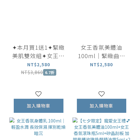
✦本月買1送1✦緊緻
女王香氛美體油
美肌雙效組✦女王香
100ml｜緊緻曲線
氛美體油100ml 贈
放鬆身心 穴道按摩
NT$2,580
NT$2,580
美體乳100ml
首選
NT$3,860
6.7折
加入購物車
加入購物車