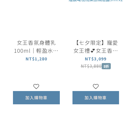
女王香氛身體乳
【七夕限定】寵愛
100ml｜輕盈水潤
女王禮💕女王香氛
長效保濕 揮別乾燥
美體油100ml+女王
NT$1,280
NT$3,099
暗沉
香氛滾珠瓶5ml+矽
NT$3,880
8折
晶刮板 加贈晨曦玫
瑰煥顏精油露5ml
x2
加入購物車
加入購物車