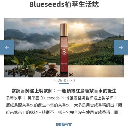
Blueseeds植萃生活誌
2026-07-30
當調香師遇上製茶師：一瓶頂級紅烏龍茶香水的誕生
品牌故事 ｜ 芙彤園 Blueseeds × 博雅齋當調香師遇上製茶師： 一
瓶紅烏龍茶香水的誕生市售的茶香水，大多是用合成香精調出「聞
起來像茶」的味道。這瓶不一樣。它完全沒有使用合成香精，而是
直接把頂級茶葉還原成天然的茶香 —— 茶香高度還原，不需要大費
閱讀內文
周章燒水泡茶，就能把醇厚的茶香帶在身邊。真正把台東鹿野那片