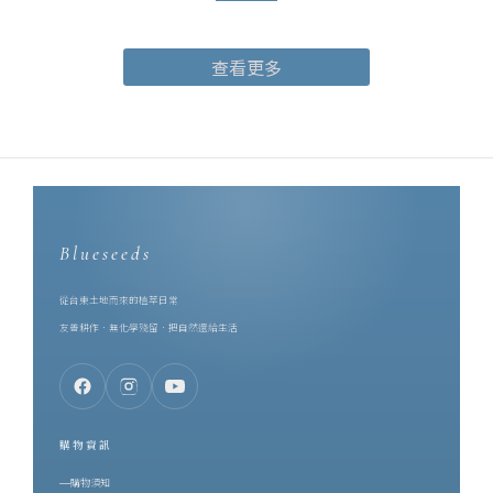
茶園的風土：山嵐、日照、焙火、回甘，收進一只 10ml 的瓶子裡。
合作的起點，是同樣的堅持。芙彤園創辦人兼執行長詹茹惠
查看更多
（Stephanie），科技業出身，卻在 2016 年轉身投入香草產業，遠
赴歐洲學習並取得英國調香師資格。她把香草田扎在台東，一路做
到自然農法契作、精油萃取、調香研發的一條龍。也是她，親手把
調香這件事教給了一誠 —— 她是一誠的啟蒙老師。而在同一片土地
上，博雅齋深耕紅烏龍近四十年。一個專注於香草種植與精油調
香，一個專注於種茶與製茶，兩個品牌的原料都長在台東的土地
上。對土地的態度既然一致，剩下的就是把兩種手藝放在一起 ——
Blueseeds
Stephanie 促成了這次合作，雙品牌首度攜手，將台灣頂級的鹿野
紅烏龍茶葉，製作成香水。一、為什麼是紅烏龍？先認識這支台灣
從台東土地而來的植萃日常
特色茶要理解這瓶紅烏龍茶香水，得先理解紅烏龍。紅烏龍是誕生
友善耕作．無化學殘留．把自然還給生活
於台東鹿野的台灣特色茶，作法上結合了烏龍茶的工藝與較高的發
酵程度，再經中度焙火。因此它同時擁有兩種性格：烏龍的花香底
蘊，與紅茶般的醇厚甘甜。茶湯呈琥珀橙紅，像典藏過的白蘭地。
而它最珍貴的東西，來自一隻蟲。當小綠葉蟬啜飲茶樹嫩葉，茶樹
購物資訊
會啟動防禦機制、改變自身的化學組成，意外生成一種無法人工複
購物須知
製的天然蜜香。這份蜜韻不是加工添加，而是茶樹與昆蟲、與整座