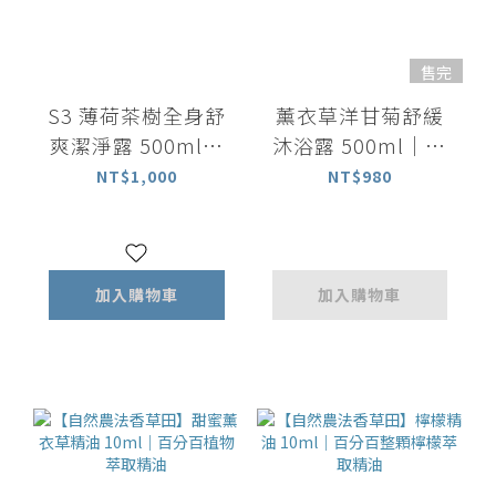
售完
S3 薄荷茶樹全身舒
薰衣草洋甘菊舒緩
爽潔淨露 500ml｜
沐浴露 500ml｜放
洗髮沐浴 All in one
鬆舒緩
NT$1,000
NT$980
加入購物車
加入購物車