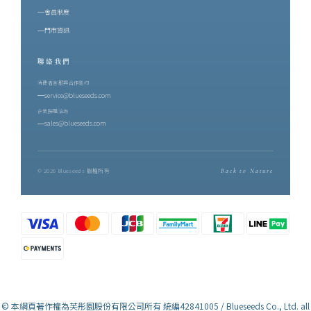
山共同協作的結果 —— 有蟲害的年份才有蜜香，蜜香因此稀少。這
會員制度
正是後來香水裡那股甜的來源。二、製茶師的四十年：吳秋伶與博
門市資訊
雅齋在鹿野，博雅齋的名字幾乎與紅烏龍畫上等號。創辦人吳秋伶
聯絡我們
是從嘉義嫁到台東的媳婦，卻一手把博雅齋種成鹿野最具代表性的
紅烏龍茶園。踏入茶界近四十年，她始終親力親為每一道焙茶工
消費者客服與合作邀約
service@blueseeds.com
序，並期許自己不只是茶農，而是一位讀懂茶與土地關係的「識茶
企業採購洽詢
師」。博雅齋的茶園位在三面環山、一面環河之處，經年山嵐與朝
sales@blueseeds.com
霧繚繞，以鹿野溪的純淨之水灌溉，採「與草共生」農法栽培。她
的標準嚴格到有些固執：在十六甲茶園裡逐批精挑分級，能入她眼
裡的頂級好茶，往往只有十分之一。每一泡茶在裝袋之前，她都會
© 2026 Blueseeds 版權所有
Back to Nature
親自試喝 —— 香到位了嗎？水到位了嗎？焙火恰到好處嗎？只要一
點不對，她寧願不出貨。這份龜毛，換來世界級的肯定：博雅齋紅
烏龍連續七年榮獲比利時 iTQi 最高殊榮三星獎，並獲頒企業終身成
就「鑽石獎」，是全球第一個以紅烏龍茶獲獎、並蟬聯最多年的品
牌。而這次用於調香的，是博雅齋最高階的頂級紅烏龍 —— 成茶產
量約每公頃 100 台斤。產量越少，風味層次越顯珍貴。三、調香師
的視界：以嗅覺，突破視覺另一位職人，是芙彤園 Me Lab 首位視障
© 本網頁著作權為芙彤園股份有限公司所有 統編42841005 / Blueseeds Co., Ltd. all
國際調香師陳一誠。他曾是視障按摩師，也是專業舞者。接觸調香