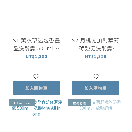
S1 薰衣草迷迭香豐
S2 月桃尤加利葉薄
盈洗髮露 500ml｜
荷強健洗髮露
中乾性適用
500ml ｜中油性適
NT$1,380
NT$1,380
用
加入購物車
加入購物車
All in one
放鬆舒緩