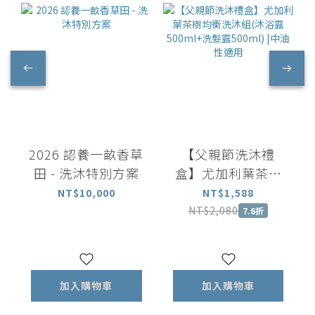
2026 認養一畝香草
【父親節洗沐禮
田 - 洗沐特別方案
盒】尤加利葉茶樹
均衡洗沐組(沐浴露
NT$10,000
NT$1,588
500ml+洗髮露
NT$2,080
7.6折
500ml) |中油性適
用
加入購物車
加入購物車