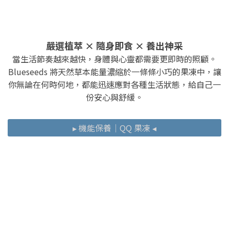
嚴選植萃 × 隨身即食 × 養出神采
當生活節奏越來越快，身體與心靈都需要更即時的照顧。
Blueseeds 將天然草本能量濃縮於一條條小巧的果凍中，讓
你無論在何時何地，都能迅速應對各種生活狀態，給自己一
份安心與舒緩。
▸ 機能保養｜QQ 果凍 ◂