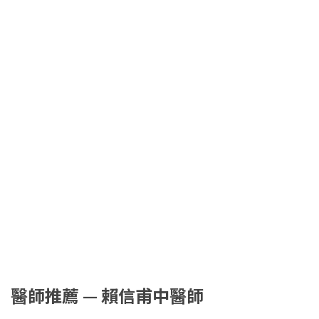
醫師推薦 — 賴信甫中醫師