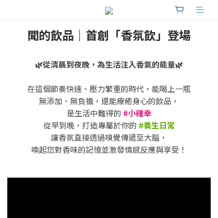
聞的飲品｜首創「香氛飲」登場
🌿從清晨到夜晚，為生活注入香氣的能量🌿
在這個節奏快速、壓力繁重的時代，能喝上一瓶
無添加、無負擔，還能療癒身心的飲品，
是生活中難得的
#小確幸
從早到晚，打造專屬於你的
#養生日常
讓香氛直接透過嗅覺傳遞至大腦，
喚起您對香味的記憶並激發情感反應與享受！