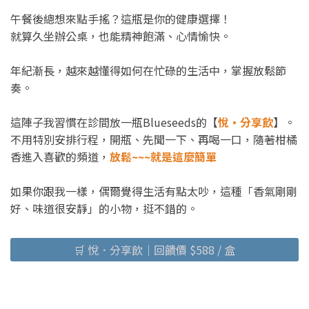
午餐後總想來點手搖？這瓶是你的健康選擇！
就算久坐辦公桌，也能精神飽滿、心情愉快。
年紀漸長，越來越懂得如何在忙碌的生活中，掌握放鬆節
奏。
這陣子我習慣在診間放一瓶Blueseeds的【
悅・分享飲
】。
不用特別安排行程，開瓶、先聞一下、再喝一口，隨著柑橘
香進入喜歡的頻道，
放鬆~~~就是這麼簡單
如果你跟我一樣，偶爾覺得生活有點太吵，這種「香氣剛剛
好、味道很安靜」的小物，挺不錯的。
🛒 悅．分享飲｜回饋價 $588 / 盒