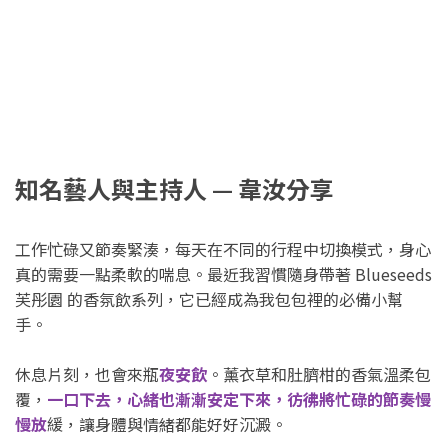
知名藝人與主持人 — 韋汝分享
工作忙碌又節奏緊湊，每天在不同的行程中切換模式，身心
真的需要一點柔軟的喘息。最近我習慣隨身帶著 Blueseeds
芙彤園 的香氛飲系列，它已經成為我包包裡的必備小幫
手。
休息片刻，也會來瓶
夜安飲
。薰衣草和肚臍柑的香氣溫柔包
覆，
一口下去，心緒也漸漸安定下來，彷彿將忙碌的節奏慢
慢放
緩，讓身體與情緒都能好好沉澱。