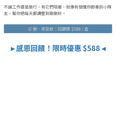
不論工作還是旅行，有它們陪著，就像有個懂你節奏的小隊
友，幫你把每天都調整到剛剛好。
🛒 眠．夜安飲｜回饋價 $588 / 盒
▸ 感恩回饋！限時優惠 $588 ◂