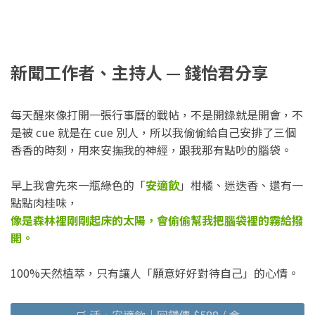
新聞工作者、主持人 — 錢怡君分享
每天醒來像打開一張行事曆的戰帖，不是開錄就是開會，不
是被 cue 就是在 cue 別人，所以我偷偷給自己安排了三個
香香的時刻，用來安撫我的神經，跟我那有點吵的腦袋。
早上我會先來一瓶綠色的「
安適飲
」柑橘、迷迭香、還有一
點點肉桂味，
像是森林裡剛剛起床的太陽，會偷偷幫我把腦袋裡的霧給撥
開。
100%天然植萃，只有讓人「願意好好對待自己」的心情。
🛒 活．安適飲｜回饋價 $588 / 盒