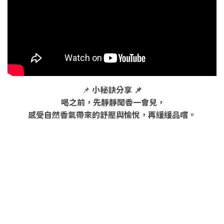
📌
小秘訣分享 📌
喝之前，先靜靜聞香一會兒，
感受自然香氣帶來的舒壓與愉悅，再緩緩品嚐。