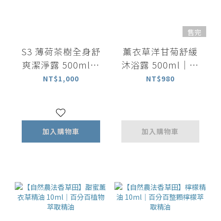
售完
S3 薄荷茶樹全身舒
薰衣草洋甘菊舒緩
爽潔淨露 500ml｜
沐浴露 500ml｜放
洗髮沐浴 All in one
鬆舒緩
NT$1,000
NT$980
加入購物車
加入購物車