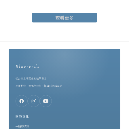
茶園的風土：山嵐、日照、焙火、回甘，收進一只 10ml 的瓶子裡。
合作的起點，是同樣的堅持。芙彤園創辦人兼執行長詹茹惠
查看更多
（Stephanie），科技業出身，卻在 2016 年轉身投入香草產業，遠
赴歐洲學習並取得英國調香師資格。她把香草田扎在台東，一路做
到自然農法契作、精油萃取、調香研發的一條龍。也是她，親手把
調香這件事教給了一誠 —— 她是一誠的啟蒙老師。而在同一片土地
上，博雅齋深耕紅烏龍近四十年。一個專注於香草種植與精油調
香，一個專注於種茶與製茶，兩個品牌的原料都長在台東的土地
上。對土地的態度既然一致，剩下的就是把兩種手藝放在一起 ——
Blueseeds
Stephanie 促成了這次合作，雙品牌首度攜手，將台灣頂級的鹿野
紅烏龍茶葉，製作成香水。一、為什麼是紅烏龍？先認識這支台灣
從台東土地而來的植萃日常
特色茶要理解這瓶紅烏龍茶香水，得先理解紅烏龍。紅烏龍是誕生
友善耕作．無化學殘留．把自然還給生活
於台東鹿野的台灣特色茶，作法上結合了烏龍茶的工藝與較高的發
酵程度，再經中度焙火。因此它同時擁有兩種性格：烏龍的花香底
蘊，與紅茶般的醇厚甘甜。茶湯呈琥珀橙紅，像典藏過的白蘭地。
而它最珍貴的東西，來自一隻蟲。當小綠葉蟬啜飲茶樹嫩葉，茶樹
購物資訊
會啟動防禦機制、改變自身的化學組成，意外生成一種無法人工複
購物須知
製的天然蜜香。這份蜜韻不是加工添加，而是茶樹與昆蟲、與整座