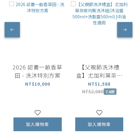
2026 認養一畝香草
【父親節洗沐禮
田 - 洗沐特別方案
盒】尤加利葉茶樹
均衡洗沐組(沐浴露
NT$10,000
NT$1,588
500ml+洗髮露
NT$2,080
7.6折
500ml) |中油性適
用
加入購物車
加入購物車