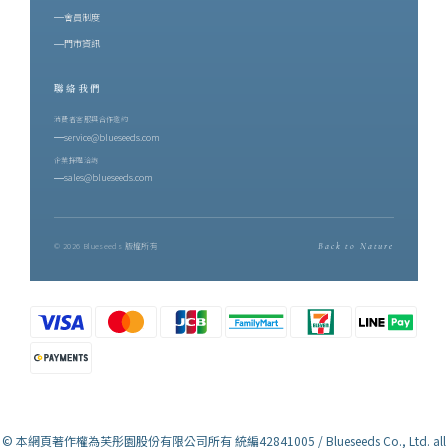
山共同協作的結果 —— 有蟲害的年份才有蜜香，蜜香因此稀少。這
會員制度
正是後來香水裡那股甜的來源。二、製茶師的四十年：吳秋伶與博
門市資訊
雅齋在鹿野，博雅齋的名字幾乎與紅烏龍畫上等號。創辦人吳秋伶
聯絡我們
是從嘉義嫁到台東的媳婦，卻一手把博雅齋種成鹿野最具代表性的
紅烏龍茶園。踏入茶界近四十年，她始終親力親為每一道焙茶工
消費者客服與合作邀約
service@blueseeds.com
序，並期許自己不只是茶農，而是一位讀懂茶與土地關係的「識茶
企業採購洽詢
師」。博雅齋的茶園位在三面環山、一面環河之處，經年山嵐與朝
sales@blueseeds.com
霧繚繞，以鹿野溪的純淨之水灌溉，採「與草共生」農法栽培。她
的標準嚴格到有些固執：在十六甲茶園裡逐批精挑分級，能入她眼
裡的頂級好茶，往往只有十分之一。每一泡茶在裝袋之前，她都會
© 2026 Blueseeds 版權所有
Back to Nature
親自試喝 —— 香到位了嗎？水到位了嗎？焙火恰到好處嗎？只要一
點不對，她寧願不出貨。這份龜毛，換來世界級的肯定：博雅齋紅
烏龍連續七年榮獲比利時 iTQi 最高殊榮三星獎，並獲頒企業終身成
就「鑽石獎」，是全球第一個以紅烏龍茶獲獎、並蟬聯最多年的品
牌。而這次用於調香的，是博雅齋最高階的頂級紅烏龍 —— 成茶產
量約每公頃 100 台斤。產量越少，風味層次越顯珍貴。三、調香師
的視界：以嗅覺，突破視覺另一位職人，是芙彤園 Me Lab 首位視障
© 本網頁著作權為芙彤園股份有限公司所有 統編42841005 / Blueseeds Co., Ltd. all
國際調香師陳一誠。他曾是視障按摩師，也是專業舞者。接觸調香