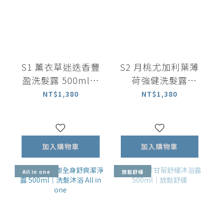
S1 薰衣草迷迭香豐
S2 月桃尤加利葉薄
盈洗髮露 500ml｜
荷強健洗髮露
中乾性適用
500ml ｜中油性適
NT$1,380
NT$1,380
用
加入購物車
加入購物車
All in one
放鬆舒緩