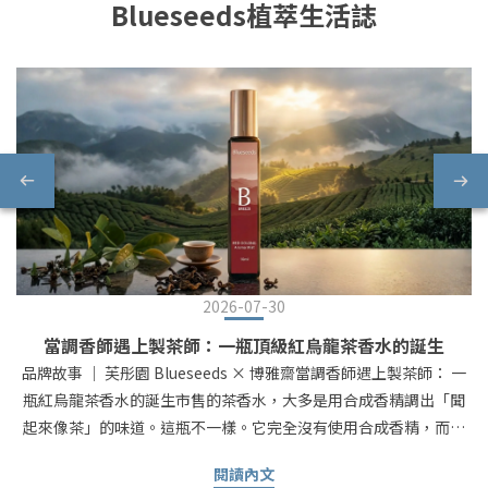
Blueseeds植萃生活誌
2026-07-30
當調香師遇上製茶師：一瓶頂級紅烏龍茶香水的誕生
品牌故事 ｜ 芙彤園 Blueseeds × 博雅齋當調香師遇上製茶師： 一
瓶紅烏龍茶香水的誕生市售的茶香水，大多是用合成香精調出「聞
起來像茶」的味道。這瓶不一樣。它完全沒有使用合成香精，而是
直接把頂級茶葉還原成天然的茶香 —— 茶香高度還原，不需要大費
閱讀內文
周章燒水泡茶，就能把醇厚的茶香帶在身邊。真正把台東鹿野那片