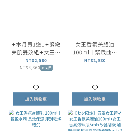
✦本月買1送1✦緊緻
女王香氛美體油
美肌雙效組✦女王香
100ml｜緊緻曲線
氛美體油100ml 贈
放鬆身心 穴道按摩
NT$2,580
NT$2,580
美體乳100ml
首選
NT$3,860
6.7折
加入購物車
加入購物車