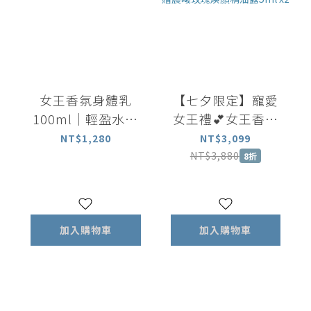
女王香氛身體乳
【七夕限定】寵愛
100ml｜輕盈水潤
女王禮💕女王香氛
長效保濕 揮別乾燥
美體油100ml+女王
NT$1,280
NT$3,099
暗沉
香氛滾珠瓶5ml+矽
NT$3,880
8折
晶刮板 加贈晨曦玫
瑰煥顏精油露5ml
x2
加入購物車
加入購物車