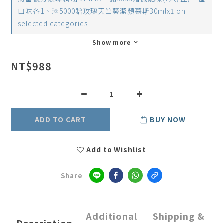
口味各1、滿5000贈玫瑰天竺葵潔顏慕斯30mlx1 on
selected categories
Show more
NT$988
ADD TO CART
BUY NOW
Add to Wishlist
Share
Additional
Shipping &
Description