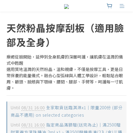
天然粉晶按摩刮板（適用臉
部及全身）
療癒從臉開始，延伸到全身肌膚的深層呵護，讓肌膚在溫潤的儀
式中甦醒
選用質地溫潤的天然粉晶，溫和親膚，不僅是按摩工具，更是日
常保養的能量儀式。融合心型弧線與人體工學設計，輕鬆貼合眼
周、額頭、臉頰與下顎線、腰間、腿部、手臂等，呵護每一寸肌
膚。
Until
08/31 16:00
全家取貨送霜淇淋x1｜限量200份 (部分
商品不適用) on selected categories
Until
08/31 16:00
指定商品滿額贈(送完為止)｜滿2500贈
財富複方滾珠精油 2ml x1、滿3500贈機能凍(2入/盒)三種