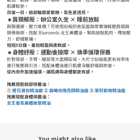
肌膚鬆弛。
日復一日，臉部輪廓更緊緻，氣色更透亮。
🔹肩頸解壓：辦公室久坐 × 睡前放鬆
肩膀僵硬、壓力堆積？可使用刮板的長弧面與厚實端輕壓肩頸與
鎖骨兩側，搭配 Blueseeds 女王美體油，幫助放鬆肌肉、釋放壓
力、舒緩緊繃。
短短5分鐘，重拾輕盈與柔軟感。
🔹身體紓壓：運動後按摩 × 換季循環保養
針對背部、手臂、腿部等大面積區域，大尺寸刮板能更有效率地
進行推壓與引流，搭配身體油進行肌膚深層舒緩與修復。
從內而外加速循環，讓肌膚與身體都更有感。
推薦搭配臉部保養油：
①
橙花潤白精油露
②
晨曦玫瑰亮顏精油露
③
茉莉緊緻精油露
推薦搭配身體保養油：
女王香氛美體按摩精油
You might also like...