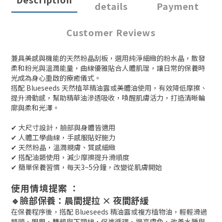
details
Payment
Customer Reviews
兼具美感與機能的天然粉晶刮板，選用純淨細緻的粉水晶，散發
柔和粉光與溫潤能量，曲線優雅貼合人體肌理，讓日常的保養時
光成為身心重啟的療癒儀式。
搭配 Blueseeds 天然植萃精油露或美體油使用，有效降低摩擦、
提升滑動感，幫助精華油滲透吸收，喚醒肌膚活力，打造清晰輪
廓與柔和光澤。
✔ 大尺寸設計，臉部與身體皆適用
✔ 人體工學曲線，手感服貼好施力
✔ 天然粉晶，溫潤親膚、質感細緻
✔ 搭配油類使用，減少摩擦提升滑順度
✔ 簡單保養習慣，每天3~5分鐘，改變從肌膚開始
使用情境提案 ：
🔹臉部保養：晨間提拉 × 夜間舒緩
在保養程序後，搭配 Blueseeds 精油露或複方植物油，輕輕滑過
額頭、眼周、雙頰與下顎線，促進循環、提亮膚色、改善水腫與