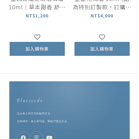
10ml｜草本甜香 舒緩
為特別訂製款，訂購後
情緒
一週出貨）
NT$1,200
NT$4,000
加入購物車
加入購物車
Blueseeds
從台東土地而來的植萃日常
友善耕作．無化學殘留．把自然還給生活