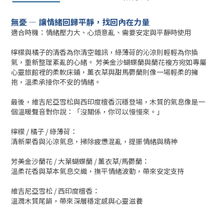
無憂 —
讓情緒回歸平靜，找回內在力量
適合時機：情緒壓力大、心煩意亂、需要安定與平靜時使用
檸檬與橘子的清香為你清空雜訊，綠薄荷的沁涼則輕輕為你換
氣，重新整理紊亂的心緒。 芳美金沙蝴蝶蘭與蘭花複方宛如專屬
心靈旅館裡的柔軟床鋪，薰衣草與甜馬鬱蘭則像一場輕柔的擁
抱，溫柔承接你不安的情緒。
最後，維吉尼亞雪松與西印度檀香沉穩登場，木質的氣息像是一
個溫暖聲音對你說：「沒關係，你可以慢慢來。」
檸檬 / 橘子 / 綠薄荷：
清新果香與沁涼氣息，掃除疲憊混亂，提振情緒與精神
芳美金沙蘭花 / 大葉蝴蝶蘭 / 薰衣草/馬鬱蘭：
溫柔花香與草本氣息交織，撫平情緒波動，帶來安定支持
維吉尼亞雪松 / 西印度檀香：
溫潤木質尾韻，帶來深層穩定感與心靈滋養