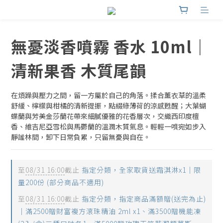
無憂淡香噴霧 香水 10ml｜
清新果香 木質尾韻
在煩躁與壓力之間，留一方屬於自己的角落。揉合薰衣草的溫柔
舒緩、檸檬與柑橘的清新提振，點綴綠薄荷的涼感甦醒；大葉蝴
蝶蘭與芳美金莎蘭花帶來細膩優雅的花香層次，交織西印度檀
香、維吉尼亞雪松與馬鬱蘭的溫潤木質氣息。輕輕一噴宛如步入
靜謐林間，卸下日常負累，只留無憂與自在。
至
08/31 16:00
截止
指定分類，全家取貨送霜淇淋x1｜限
量200份 (部分商品不適用)
至
08/31 16:00
截止
指定分類，指定商品滿額贈(送完為止)
｜滿2500贈財富複方滾珠精油 2ml x1、滿3500贈機能凍