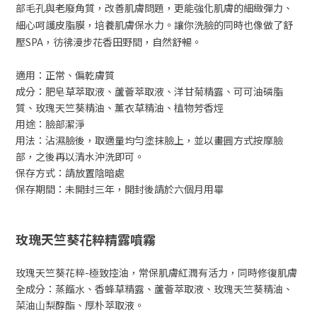
部毛孔與老廢角質，改善肌膚問題，更能強化肌膚的細緻彈力、
細心呵護皮脂膜，培養肌膚保水力。讓你洗臉的同時也像做了舒
壓
SPA
，彷彿漫步花香田野間，自然舒暢。
適用：正常、偏乾膚質
成分：肥皂草萃取液、蘆薈萃取液、洋甘菊精露、可可油磷脂
質、玫瑰天竺葵精油、薰衣草精油、植物芳香烴
用途：臉部潔淨
用法：沾濕臉後，取適量均勻塗抹臉上，並以畫圓方式按摩臉
部，之後再以清水沖洗即可。
保存方式：請放置陰暗處
保存期間：未開封三年，開封後請於六個月用畢
玫瑰天竺葵花粹精露噴霧
玫瑰天竺葵花粹-極致控油，常保肌膚紅潤有活力，同時修復肌膚
全成分：蒸餾⽔、香蜂草精露、蘆薈萃取液、玫瑰天竺葵精油、
菜油⼭梨醇酯、厚朴萃取液。