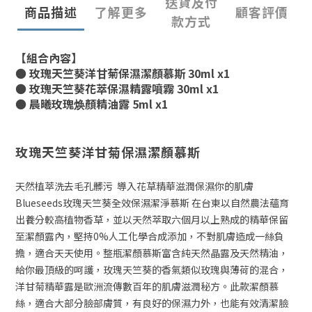
送貨及付
商品描述
了解更多
顧客評價
款方式
【組合內容】
● 玫瑰天竺葵洋甘菊保濕潔顏慕斯 30ml x1
● 玫瑰天竺葵花萃保濕精露噴霧 30ml x1
● 晨曦玫瑰焕顏精油露 5ml x1
玫瑰天竺葵洋甘菊保濕潔顏慕斯
天然植萃洗去毛孔髒污 導入花草精華滋潤保濕你的肌膚
Blueseeds玫瑰天竺葵全效保濕潔淨慕斯 在台東以自然農法蘊育
出養分較高植物香草，並以天然萃取六個月以上熟成的精華保留
至潔顏露內，堅持0%人工化學合成添加，不對肌膚造成一絲負
擔，適合天天使用。整瓶潔顏慕斯富含純天然晶露及天然精油，
給你最頂級的呵護，玫瑰天竺葵的香氣類似玫瑰與薄荷的混合，
洋甘菊精華露是歐洲流傳數百年的肌膚滋潤秘方。此款潔顏慕
絲，適合大部分臉部膚質，有良好的保濕力外，也能有效清潔臉