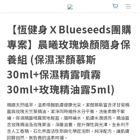
【恆健身ＸBlueseeds團購
專案】晨曦玫瑰煥顏隨身保
養組 (保濕潔顏慕斯
30ml+保濕精露噴霧
30ml+玫瑰精油露5ml)
精選天然植萃，溫柔喚醒肌膚健康光采。潔顏慕斯富含洋甘菊精
露與玫瑰天竺葵精油，潔淨同時維持水分平衡，洗後柔嫩不緊
繃。保濕精露噴霧質地輕盈，隨時補水，肌膚水潤透亮。精油露
含玫瑰精油及玫瑰果油，深層滋養，提升彈性與光澤。全系列不
含人工香精、石化界面活性劑與化學起泡劑，純淨配方，讓肌膚
回歸自然、無負擔的溫柔呵護。