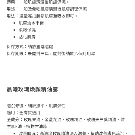
適⽤：⼀般肌膚清潔後肌膚保濕。
用途：一般及偏乾肌膚清潔後肌膚調理保濕
用法：適量輕拍臉部肌膚至吸收即可。
肌膚油水平衡
柔嫩保濕
活化肌膚
保存方式：請放置陰暗處
保存期限：未開封三年，開封後請於六個月用畢
晨曦玫瑰煥顏精油露
暗沉修復、細紋撫平、肌膚彈性
適用：全膚質通用
全成分：玫瑰果油、金盞花油、玫瑰精油、玫瑰天竺葵精油、維
生素E油、植物甘油脂
改善暗沉：高濃度玫瑰精油深入滋養，幫助改善膚色暗沉，