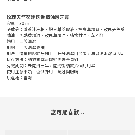
玫瑰天竺葵迷迭香精油潔牙膏
容量：30 ml
全成分：蘆薈汁液粉、肥皂草萃取液、檸檬草精露、玫瑰天竺葵
精油、迷迭香精油、玫瑰草精油、植物甘油、苯乙醇
適用：口腔清潔
用途：口腔清潔養護
用法：適量擠壓於牙刷上，充分清潔口腔後，再以清水漱淨即可
保存方法：請放置陰涼處避免陽光直射
有效期間：未開封三年，開封後請於六個月用畢
使用注意事項：僅供外用，請避開眼睛
原產地：臺灣
您可能喜歡...