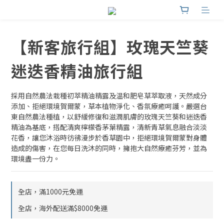
【新客旅行組】玫瑰天竺葵
迷迭香精油旅行組
採用自然農法栽種初萃精油精露及温和肥皂草萃取液，天然成分
添加、拒絕環境賀爾蒙，草本植物淨化、香氛療癒呵護。嚴選台
東自然農法種植，以舒緩修復和滋潤肌膚的玫瑰天竺葵和迷迭香
精油為基底，搭配清爽檸檬香茅葉精露，清新青草氣息融合淡淡
花香，讓您沐浴時彷彿漫步於香草園中，拒絕環境賀爾蒙對身體
造成的傷害，在您每日洗沐的同時，擁抱大自然療癒芬芳，並為
環境盡一份力。
全店，滿1000元免運
全店，海外配送滿$8000免運