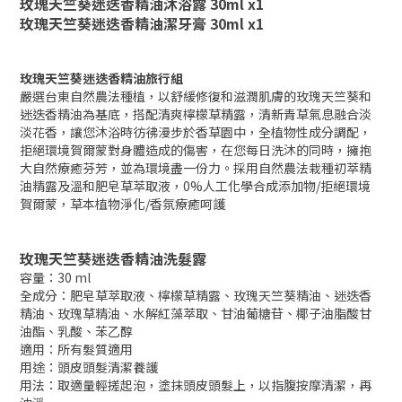
玫瑰天竺葵迷迭香精油沐浴露
30ml
x1
玫瑰天竺葵迷迭香精油潔牙膏
30ml
x1
玫瑰天竺葵迷迭香精油旅行組
嚴選台東自然農法種植，以舒緩修復和滋潤肌膚的玫瑰天竺葵和
迷迭香精油為基底，搭配清爽檸檬草精露，清新青草氣息融合淡
淡花香，讓您沐浴時彷彿漫步於香草園中，全植物性成分調配，
拒絕環境賀爾蒙對身體造成的傷害，在您每日洗沐的同時，擁抱
大自然療癒芬芳，並為環境盡一份力。採用自然農法栽種初萃精
油精露及溫和肥皂草萃取液，0%人工化學合成添加物/拒絕環境
賀爾蒙，草本植物淨化/香氛療癒呵護
玫瑰天竺葵迷迭香精油洗髮露
容量：30 ml
全成分：肥皂草萃取液、檸檬草精露、玫瑰天竺葵精油、迷迭香
精油、玫瑰草精油、水解紅藻萃取、甘油葡糖苷、椰子油脂酸甘
油酯、乳酸、苯乙醇
適用：所有髮質適用
用途：頭皮頭髮清潔養護
用法：取適量輕搓起泡，塗抹頭皮頭髮上，以指腹按摩清潔，再