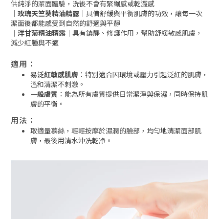
供純淨的潔面體驗，洗後不會有緊繃感或乾澀感
｜玫瑰天竺葵精油精露｜
具備舒緩與平衡肌膚的功效，讓每一次
潔面後都能感受到自然的舒適與平靜
｜洋甘菊精油精露｜
具有鎮靜、修護作用，幫助舒緩敏感肌膚，
減少紅腫與不適
適用：
易泛紅敏感肌膚
：特別適合因環境或壓力引起泛紅的肌膚，
溫和清潔不刺激。
一般膚質
：能為所有膚質提供日常潔淨與保濕，同時保持肌
膚的平衡。
用法：
取適量慕絲，輕輕按摩於濕潤的臉部，均勻地清潔面部肌
膚，最後用清水沖洗乾净。