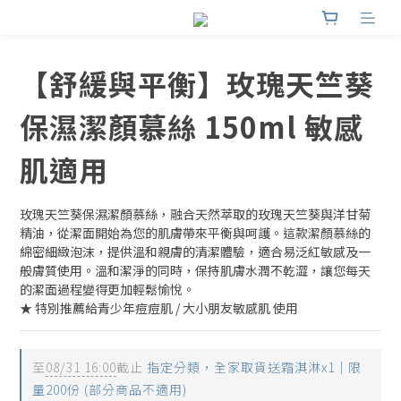
【舒緩與平衡】玫瑰天竺葵
保濕潔顏慕絲 150ml 敏感
肌適用
玫瑰天竺葵保濕潔顏慕絲，融合天然萃取的玫瑰天竺葵與洋甘菊
精油，從潔面開始為您的肌膚帶來平衡與呵護。這款潔顏慕絲的
綿密細緻泡沫，提供溫和親膚的清潔體驗，適合易泛紅敏感及一
般膚質使用。溫和潔淨的同時，保持肌膚水潤不乾澀，讓您每天
的潔面過程變得更加輕鬆愉悅。
★ 特別推薦給青少年痘痘肌 / 大小朋友敏感肌 使用
至
08/31 16:00
截止
指定分類，全家取貨送霜淇淋x1｜限
量200份 (部分商品不適用)