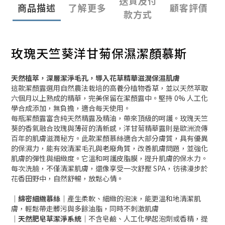
送貨及付
商品描述
了解更多
顧客評價
款方式
玫瑰天竺葵洋甘菊保濕潔顏慕斯
天然植萃，深層潔淨毛孔，導入花草精華滋潤保濕肌膚
這款潔顏露選用自然農法栽培的高養分植物香草，並以天然萃取
六個月以上熟成的精華，完美保留在潔顏露中。堅持 0% 人工化
學合成添加，無負擔，適合每天使用。
每瓶潔顏露富含純天然精露及精油，帶來頂級的呵護。玫瑰天竺
葵的香氣融合玫瑰與薄荷的清新感，洋甘菊精華露則是歐洲流傳
百年的肌膚滋潤秘方。此款潔顏慕絲適合大部分膚質，具有優異
的保濕力，能有效清潔毛孔與老廢角質，改善肌膚問題，並強化
肌膚的彈性與細緻度。它溫和呵護皮脂膜，提升肌膚的保水力。
每次洗臉，不僅清潔肌膚，還像享受一次舒壓 SPA，彷彿漫步於
花香田野中，自然舒暢，放鬆心情。
｜綿密細緻慕絲｜
產生柔軟、細緻的泡沫，能更溫和地清潔肌
膚，輕鬆帶走髒污與多餘油脂，同時不刺激肌膚
｜天然肥皂草潔淨系統｜
不含皂鹼、人工化學起泡劑或香精，提