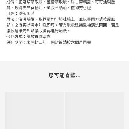
成份：肥皂草萃取液、蘆薈萃取液、洋甘菊精露、可可油磷脂
質、玫瑰天竺葵精油、薰衣草精油、植物芳香烴
用途：臉部潔淨
用法：沾濕臉後，取適量均勻塗抹臉上，並以畫圓方式按摩臉
部，之後再以清水沖洗即可，若有淡妝建議重複清洗兩回，若是
濃妝建議先卸除濃妝後再進行清洗。
保存方式：請放置陰暗處
保存期間：未開封三年，開封後請於六個月用畢
您可能喜歡...