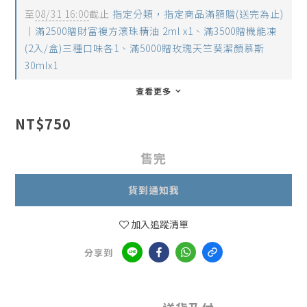
至
08/31 16:00
截止
指定分類，指定商品滿額贈(送完為止)
｜滿2500贈財富複方滾珠精油 2ml x1、滿3500贈機能凍
(2入/盒)三種口味各1、滿5000贈玫瑰天竺葵潔顏慕斯
30mlx1
查看更多
NT$750
售完
貨到通知我
加入追蹤清單
分享到