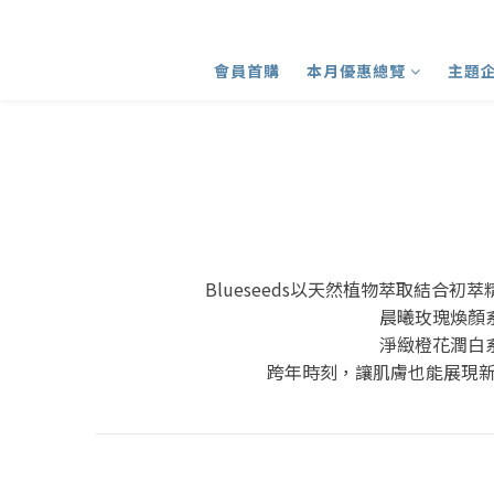
會員首購
本月優惠總覽
主題
Blueseeds以天然植物萃取結
晨曦玫瑰煥顏
淨緻橙花潤白
跨年時刻，讓肌膚也能展現新