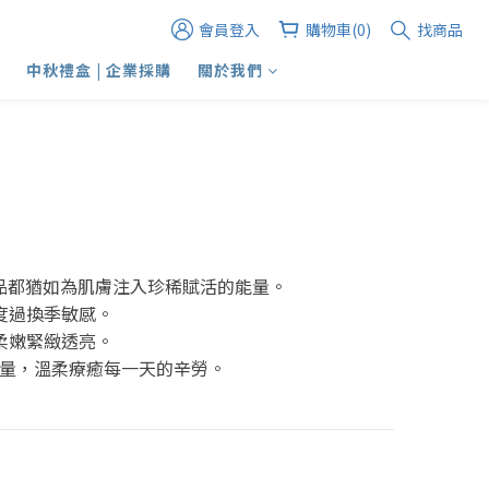
會員登入
購物車(0)
找商品
中秋禮盒 | 企業採購
關於我們
產品都猶如為肌膚注入珍稀賦活的能量。
度過換季敏感。
柔嫩緊緻透亮。
能量，溫柔療癒每一天的辛勞。