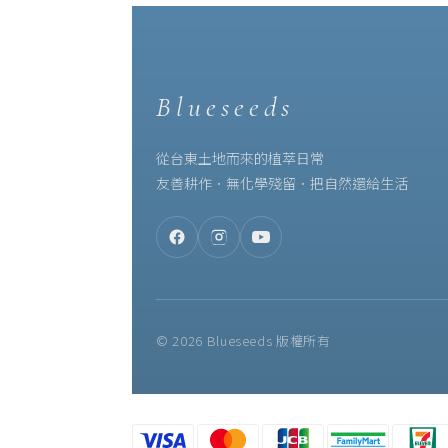
Blueseeds
從台東土地而來的植萃日常
友善耕作．無化學殘留．把自然還給生活
© 2026 Blueseeds 版權所有