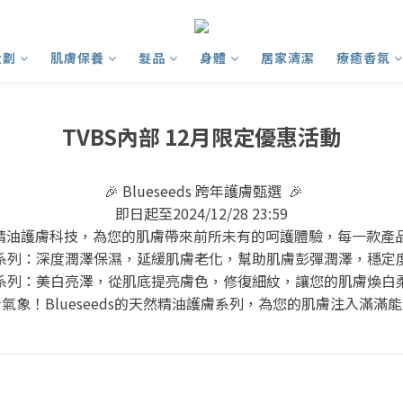
企劃
肌膚保養
髮品
身體
居家清潔
療癒香氛
TVBS內部 12月限定優惠活動
🎉 Blueseeds 跨年護膚甄選 🎉
即日起至2024/12/28 23:59
合初萃精油護膚科技，為您的肌膚帶來前所未有的呵護體驗，每一款
系列：深度潤澤保濕，延緩肌膚老化，幫助肌膚彭彈潤澤，穩定
系列：美白亮澤，從肌底提亮膚色，修復細紋，讓您的肌膚煥白
氣象！Blueseeds的天然精油護膚系列，為您的肌膚注入滿滿