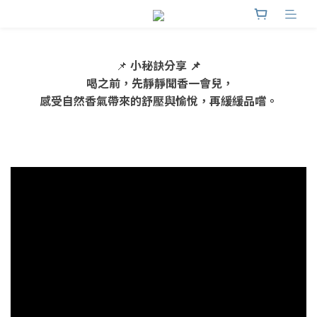
📌
小秘訣分享 📌
喝之前，先靜靜聞香一會兒，
感受自然香氣帶來的舒壓與愉悅，再緩緩品嚐。