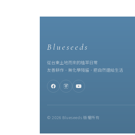
Blueseeds
從台東土地而來的植萃日常
友善耕作．無化學殘留．把自然還給生活
© 2026 Blueseeds 版權所有