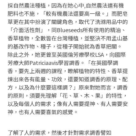
採自然農法種植，因為在她心中,自然農法連有機
肥料也不施，「較有機農法還要高一級。」而肥皂
草更在其中扮演了關鍵角色，取代了洗滌用品中的
「介面活性劑」，同Blueseeds所有使用的精油、
香草植物，全數皆在台灣種植，並堅決不用孟山基
的基改作物、種子，從種子開始就為香草把關。
除此之外，她更曾至英國倫芳療學校LSA，向國際
芳療大師Patriciaavis學習調香。「在英國學調
香，要先上兩週的課程，瞭解植物的特性、香草提
煉出來各有能量、功效，還要知道調香的原理、配
方，以及為什麼要這樣調？」原來對她而言，調香
的原則，須要先理解「花、草、木、果」的特性，
以及每個人的需求；像有人需要提神、有人需要安
神，也有人需要喜氣的感覺。
了解了人的需求，然後才針對需求調香譬如