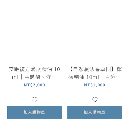
安眠複方滴瓶精油 10
【自然農法香草田】檸
ml｜馬鬱蘭、洋甘
檬精油 10ml｜百分百
菊、薰衣草、佛手柑
整顆檸檬萃取精油
NT$2,000
NT$1,000
加入購物車
加入購物車