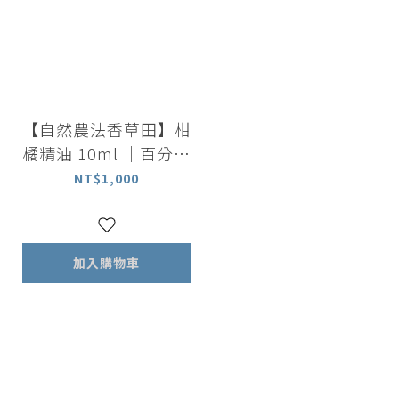
【自然農法香草田】柑
橘精油 10ml ｜百分百
萃取柑橘皮
NT$1,000
加入購物車