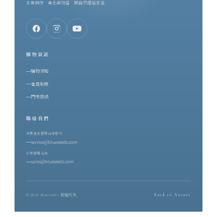
友善耕作．無化學殘留．把自然還給生活
購物資訊
購物須知
會員制度
門市資訊
聯絡我們
消費者客服與合作邀約
service@blueseeds.com
企業採購洽詢
sales@blueseeds.com
© 2026 Blueseeds 版權所有
Back to Nature