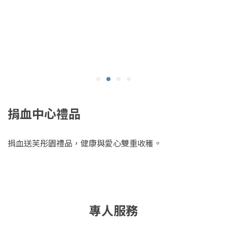
捐血中心禮品
捐血送芙彤園禮品，健康與愛心雙重收穫。
專人服務