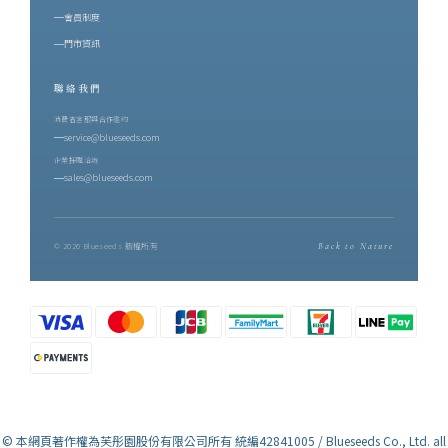
山共同協作的結果 —— 有蟲害的年份才有蜜香，蜜香因此稀少。這
會員制度
正是後來香水裡那股甜的來源。二、製茶師的四十年：吳秋伶與博
門市資訊
雅齋在鹿野，博雅齋的名字幾乎與紅烏龍畫上等號。創辦人吳秋伶
聯絡我們
是從嘉義嫁到台東的媳婦，卻一手把博雅齋種成鹿野最具代表性的
紅烏龍茶園。踏入茶界近四十年，她始終親力親為每一道焙茶工
消費者客服與合作邀約
service@blueseeds.com
序，並期許自己不只是茶農，而是一位讀懂茶與土地關係的「識茶
企業採購洽詢
師」。博雅齋的茶園位在三面環山、一面環河之處，經年山嵐與朝
sales@blueseeds.com
霧繚繞，以鹿野溪的純淨之水灌溉，採「與草共生」農法栽培。她
的標準嚴格到有些固執：在十六甲茶園裡逐批精挑分級，能入她眼
裡的頂級好茶，往往只有十分之一。每一泡茶在裝袋之前，她都會
© 2026 Blueseeds 版權所有
Back to Nature
親自試喝 —— 香到位了嗎？水到位了嗎？焙火恰到好處嗎？只要一
點不對，她寧願不出貨。這份龜毛，換來世界級的肯定：博雅齋紅
烏龍連續七年榮獲比利時 iTQi 最高殊榮三星獎，並獲頒企業終身成
就「鑽石獎」，是全球第一個以紅烏龍茶獲獎、並蟬聯最多年的品
牌。而這次用於調香的，是博雅齋最高階的頂級紅烏龍 —— 成茶產
量約每公頃 100 台斤。產量越少，風味層次越顯珍貴。三、調香師
的視界：以嗅覺，突破視覺另一位職人，是芙彤園 Me Lab 首位視障
© 本網頁著作權為芙彤園股份有限公司所有 統編42841005 / Blueseeds Co., Ltd. all
國際調香師陳一誠。他曾是視障按摩師，也是專業舞者。接觸調香