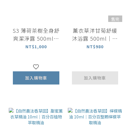
售完
S3 薄荷茶樹全身舒
薰衣草洋甘菊舒緩
爽潔淨露 500ml｜
沐浴露 500ml｜放
洗髮沐浴 All in one
鬆舒緩
NT$1,000
NT$980
加入購物車
加入購物車