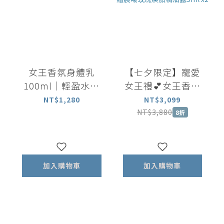
女王香氛身體乳
【七夕限定】寵愛
100ml｜輕盈水潤
女王禮💕女王香氛
長效保濕 揮別乾燥
美體油100ml+女王
NT$1,280
NT$3,099
暗沉
香氛滾珠瓶5ml+矽
NT$3,880
8折
晶刮板 加贈晨曦玫
瑰煥顏精油露5ml
x2
加入購物車
加入購物車