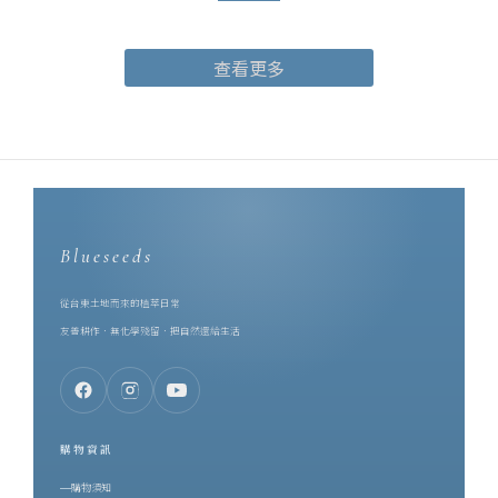
茶園的風土：山嵐、日照、焙火、回甘，收進一只 10ml 的瓶子裡。
合作的起點，是同樣的堅持。芙彤園創辦人兼執行長詹茹惠
查看更多
（Stephanie），科技業出身，卻在 2016 年轉身投入香草產業，遠
赴歐洲學習並取得英國調香師資格。她把香草田扎在台東，一路做
到自然農法契作、精油萃取、調香研發的一條龍。也是她，親手把
調香這件事教給了一誠 —— 她是一誠的啟蒙老師。而在同一片土地
上，博雅齋深耕紅烏龍近四十年。一個專注於香草種植與精油調
香，一個專注於種茶與製茶，兩個品牌的原料都長在台東的土地
上。對土地的態度既然一致，剩下的就是把兩種手藝放在一起 ——
Blueseeds
Stephanie 促成了這次合作，雙品牌首度攜手，將台灣頂級的鹿野
紅烏龍茶葉，製作成香水。一、為什麼是紅烏龍？先認識這支台灣
從台東土地而來的植萃日常
特色茶要理解這瓶紅烏龍茶香水，得先理解紅烏龍。紅烏龍是誕生
友善耕作．無化學殘留．把自然還給生活
於台東鹿野的台灣特色茶，作法上結合了烏龍茶的工藝與較高的發
酵程度，再經中度焙火。因此它同時擁有兩種性格：烏龍的花香底
蘊，與紅茶般的醇厚甘甜。茶湯呈琥珀橙紅，像典藏過的白蘭地。
而它最珍貴的東西，來自一隻蟲。當小綠葉蟬啜飲茶樹嫩葉，茶樹
購物資訊
會啟動防禦機制、改變自身的化學組成，意外生成一種無法人工複
購物須知
製的天然蜜香。這份蜜韻不是加工添加，而是茶樹與昆蟲、與整座