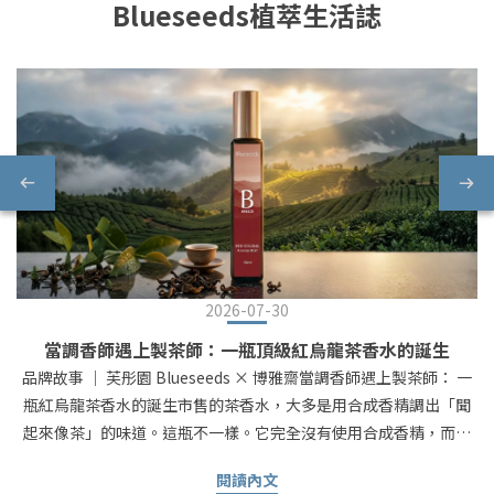
Blueseeds植萃生活誌
2026-07-30
當調香師遇上製茶師：一瓶頂級紅烏龍茶香水的誕生
品牌故事 ｜ 芙彤園 Blueseeds × 博雅齋當調香師遇上製茶師： 一
瓶紅烏龍茶香水的誕生市售的茶香水，大多是用合成香精調出「聞
起來像茶」的味道。這瓶不一樣。它完全沒有使用合成香精，而是
直接把頂級茶葉還原成天然的茶香 —— 茶香高度還原，不需要大費
閱讀內文
周章燒水泡茶，就能把醇厚的茶香帶在身邊。真正把台東鹿野那片