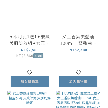
✦本月買1送1✦緊緻
女王香氛美體油
美肌雙效組✦女王香
100ml｜緊緻曲線
氛美體油100ml 贈
放鬆身心 穴道按摩
NT$2,580
NT$2,580
美體乳100ml
首選
NT$3,860
6.7折
加入購物車
加入購物車