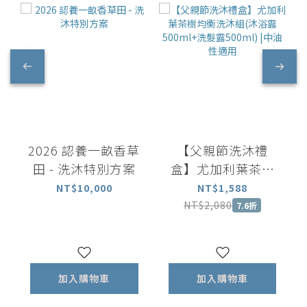
2026 認養一畝香草
【父親節洗沐禮
田 - 洗沐特別方案
盒】尤加利葉茶樹
均衡洗沐組(沐浴露
NT$10,000
NT$1,588
500ml+洗髮露
NT$2,080
7.6折
500ml) |中油性適
用
加入購物車
加入購物車