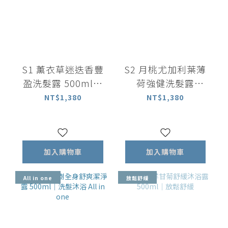
S1 薰衣草迷迭香豐
S2 月桃尤加利葉薄
盈洗髮露 500ml｜
荷強健洗髮露
中乾性適用
500ml ｜中油性適
NT$1,380
NT$1,380
用
加入購物車
加入購物車
All in one
放鬆舒緩